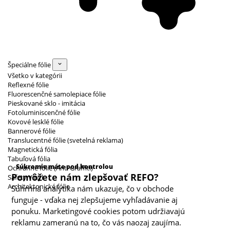
Špeciálne fólie
Všetko v kategórii
Reflexné fólie
Fluorescenčné samolepiace fólie
Pieskované sklo - imitácia
Fotoluminiscenčné fólie
Kovové lesklé fólie
Bannerové fólie
Translucentné fólie (svetelná reklama)
Magnetická fólia
Kategórie cookies
Tabuľová fólia
Súkromie máte pod kontrolou
Ochranné fólie (Anti Graffiti)
Pomôžete nám zlepšovať REFO?
Safety Vinyl
Architektonické fólie
Súhrnná analytika nám ukazuje, čo v obchode
funguje - vďaka nej zlepšujeme vyhľadávanie aj
ponuku. Marketingové cookies potom udržiavajú
reklamu zameranú na to, čo vás naozaj zaujíma.