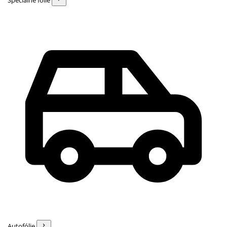
Špeciálne fólie
Autofólie