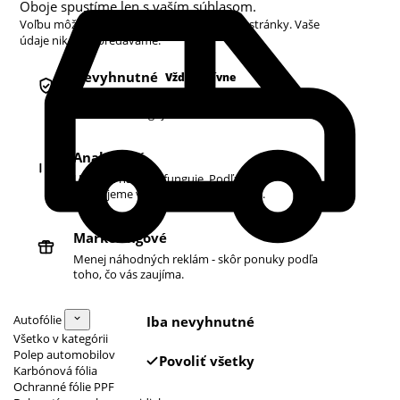
Oboje spustíme len s vaším súhlasom.
Voľbu môžete kedykoľvek zmeniť v pätičke stránky. Vaše
údaje nikdy nepredávame.
Nevyhnutné
Vždy aktívne
Košík, prihlásenie a bezpečnosť. Bez nich
obchod nefunguje.
Analytické
Ukazujú nám, čo funguje. Podľa toho
zlepšujeme vyhľadávanie aj ponuku.
Marketingové
Menej náhodných reklám - skôr ponuky podľa
toho, čo vás zaujíma.
Autofólie
Iba nevyhnutné
Všetko v kategórii
Polep automobilov
Povoliť všetky
Karbónová fólia
Ochranné fólie PPF