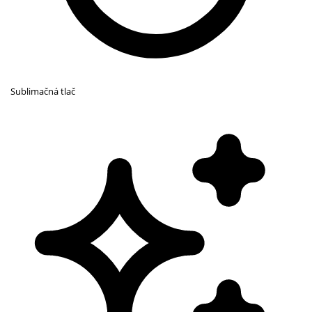
Sublimačná tlač