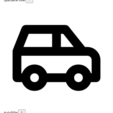
Špeciálne fólie
Autofólie