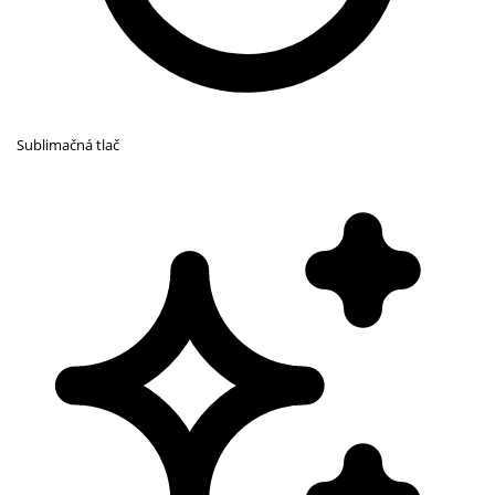
Sublimačná tlač