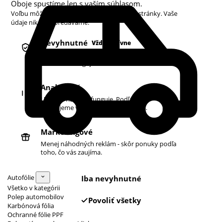
Oboje spustíme len s vaším súhlasom.
Voľbu môžete kedykoľvek zmeniť v pätičke stránky. Vaše
údaje nikdy nepredávame.
Nevyhnutné
Vždy aktívne
Košík, prihlásenie a bezpečnosť. Bez nich
obchod nefunguje.
Analytické
Ukazujú nám, čo funguje. Podľa toho
zlepšujeme vyhľadávanie aj ponuku.
Marketingové
Menej náhodných reklám - skôr ponuky podľa
toho, čo vás zaujíma.
Autofólie
Iba nevyhnutné
Všetko v kategórii
Polep automobilov
Povoliť všetky
Karbónová fólia
Ochranné fólie PPF