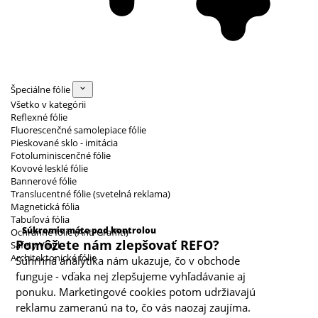
Špeciálne fólie
Všetko v kategórii
Reflexné fólie
Fluorescenčné samolepiace fólie
Pieskované sklo - imitácia
Fotoluminiscenčné fólie
Kovové lesklé fólie
Bannerové fólie
Translucentné fólie (svetelná reklama)
Magnetická fólia
Kategórie cookies
Tabuľová fólia
Súkromie máte pod kontrolou
Ochranné fólie (Anti Graffiti)
Pomôžete nám zlepšovať REFO?
Safety Vinyl
Architektonické fólie
Súhrnná analytika nám ukazuje, čo v obchode
funguje - vďaka nej zlepšujeme vyhľadávanie aj
ponuku. Marketingové cookies potom udržiavajú
reklamu zameranú na to, čo vás naozaj zaujíma.