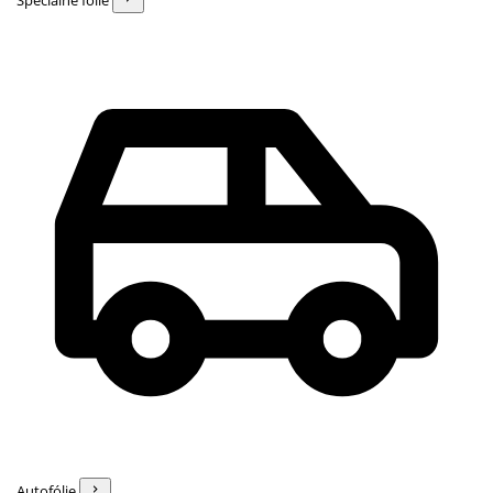
Špeciálne fólie
Autofólie