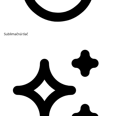
Sublimačná tlač