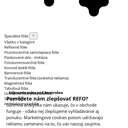
Špeciálne fólie
Všetko v kategórii
Reflexné fólie
Fluorescenčné samolepiace fólie
Pieskované sklo - imitácia
Fotoluminiscenčné fólie
Kovové lesklé fólie
Bannerové fólie
Translucentné fólie (svetelná reklama)
Magnetická fólia
Kategórie cookies
Tabuľová fólia
Súkromie máte pod kontrolou
Ochranné fólie (Anti Graffiti)
Pomôžete nám zlepšovať REFO?
Safety Vinyl
Architektonické fólie
Súhrnná analytika nám ukazuje, čo v obchode
funguje - vďaka nej zlepšujeme vyhľadávanie aj
ponuku. Marketingové cookies potom udržiavajú
reklamu zameranú na to, čo vás naozaj zaujíma.