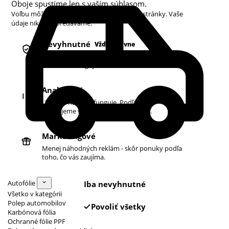
Oboje spustíme len s vaším súhlasom.
Voľbu môžete kedykoľvek zmeniť v pätičke stránky. Vaše
údaje nikdy nepredávame.
Nevyhnutné
Vždy aktívne
Košík, prihlásenie a bezpečnosť. Bez nich
obchod nefunguje.
Analytické
Ukazujú nám, čo funguje. Podľa toho
zlepšujeme vyhľadávanie aj ponuku.
Marketingové
Menej náhodných reklám - skôr ponuky podľa
toho, čo vás zaujíma.
Autofólie
Iba nevyhnutné
Všetko v kategórii
Polep automobilov
Povoliť všetky
Karbónová fólia
Ochranné fólie PPF