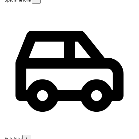
Špeciálne fólie
Autofólie