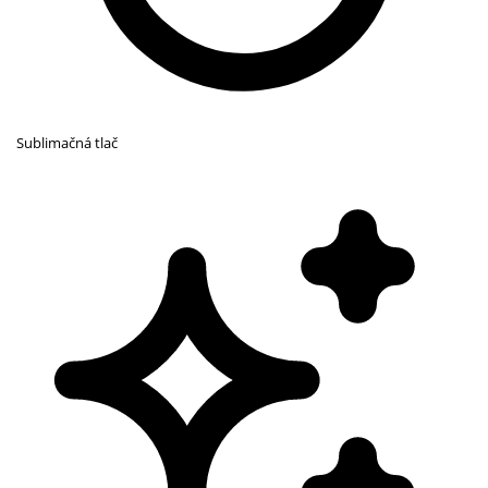
Sublimačná tlač