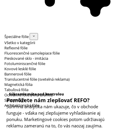
Špeciálne fólie
Všetko v kategórii
Reflexné fólie
Fluorescenčné samolepiace fólie
Pieskované sklo - imitácia
Fotoluminiscenčné fólie
Kovové lesklé fólie
Bannerové fólie
Translucentné fólie (svetelná reklama)
Magnetická fólia
Kategórie cookies
Tabuľová fólia
Súkromie máte pod kontrolou
Ochranné fólie (Anti Graffiti)
Pomôžete nám zlepšovať REFO?
Safety Vinyl
Architektonické fólie
Súhrnná analytika nám ukazuje, čo v obchode
funguje - vďaka nej zlepšujeme vyhľadávanie aj
ponuku. Marketingové cookies potom udržiavajú
reklamu zameranú na to, čo vás naozaj zaujíma.