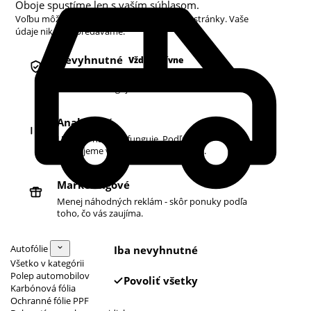
Oboje spustíme len s vaším súhlasom.
Voľbu môžete kedykoľvek zmeniť v pätičke stránky. Vaše
údaje nikdy nepredávame.
Nevyhnutné
Vždy aktívne
Košík, prihlásenie a bezpečnosť. Bez nich
obchod nefunguje.
Analytické
Ukazujú nám, čo funguje. Podľa toho
zlepšujeme vyhľadávanie aj ponuku.
Marketingové
Menej náhodných reklám - skôr ponuky podľa
toho, čo vás zaujíma.
Autofólie
Iba nevyhnutné
Všetko v kategórii
Polep automobilov
Povoliť všetky
Karbónová fólia
Ochranné fólie PPF