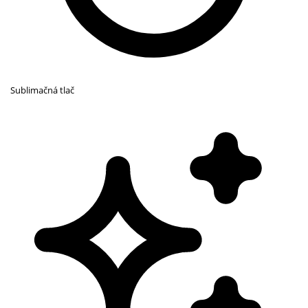
Sublimačná tlač