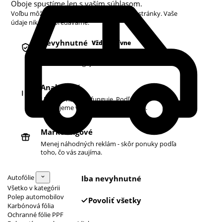
Oboje spustíme len s vaším súhlasom.
Voľbu môžete kedykoľvek zmeniť v pätičke stránky. Vaše
údaje nikdy nepredávame.
Nevyhnutné
Vždy aktívne
Košík, prihlásenie a bezpečnosť. Bez nich
obchod nefunguje.
Analytické
Ukazujú nám, čo funguje. Podľa toho
zlepšujeme vyhľadávanie aj ponuku.
Marketingové
Menej náhodných reklám - skôr ponuky podľa
toho, čo vás zaujíma.
Autofólie
Iba nevyhnutné
Všetko v kategórii
Polep automobilov
Povoliť všetky
Karbónová fólia
Ochranné fólie PPF