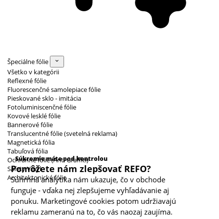
Špeciálne fólie
Všetko v kategórii
Reflexné fólie
Fluorescenčné samolepiace fólie
Pieskované sklo - imitácia
Fotoluminiscenčné fólie
Kovové lesklé fólie
Bannerové fólie
Translucentné fólie (svetelná reklama)
Magnetická fólia
Kategórie cookies
Tabuľová fólia
Súkromie máte pod kontrolou
Ochranné fólie (Anti Graffiti)
Pomôžete nám zlepšovať REFO?
Safety Vinyl
Architektonické fólie
Súhrnná analytika nám ukazuje, čo v obchode
funguje - vďaka nej zlepšujeme vyhľadávanie aj
ponuku. Marketingové cookies potom udržiavajú
reklamu zameranú na to, čo vás naozaj zaujíma.