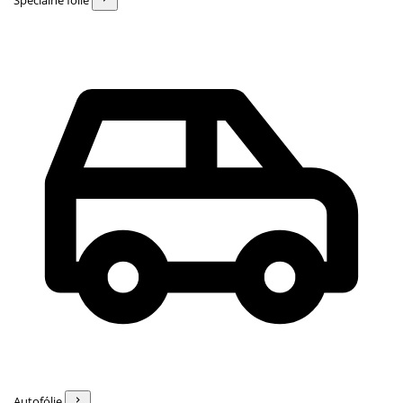
Špeciálne fólie
Autofólie