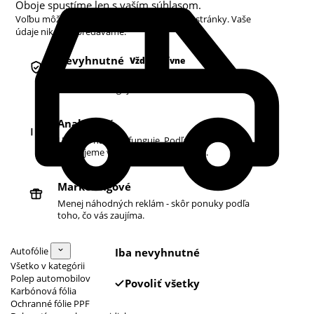
Oboje spustíme len s vaším súhlasom.
Voľbu môžete kedykoľvek zmeniť v pätičke stránky. Vaše
údaje nikdy nepredávame.
Nevyhnutné
Vždy aktívne
Košík, prihlásenie a bezpečnosť. Bez nich
obchod nefunguje.
Analytické
Ukazujú nám, čo funguje. Podľa toho
zlepšujeme vyhľadávanie aj ponuku.
Marketingové
Menej náhodných reklám - skôr ponuky podľa
toho, čo vás zaujíma.
Autofólie
Iba nevyhnutné
Všetko v kategórii
Polep automobilov
Povoliť všetky
Karbónová fólia
Ochranné fólie PPF