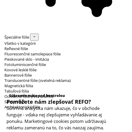
Špeciálne fólie
Všetko v kategórii
Reflexné fólie
Fluorescenčné samolepiace fólie
Pieskované sklo - imitácia
Fotoluminiscenčné fólie
Kovové lesklé fólie
Bannerové fólie
Translucentné fólie (svetelná reklama)
Magnetická fólia
Kategórie cookies
Tabuľová fólia
Súkromie máte pod kontrolou
Ochranné fólie (Anti Graffiti)
Pomôžete nám zlepšovať REFO?
Safety Vinyl
Architektonické fólie
Súhrnná analytika nám ukazuje, čo v obchode
funguje - vďaka nej zlepšujeme vyhľadávanie aj
ponuku. Marketingové cookies potom udržiavajú
reklamu zameranú na to, čo vás naozaj zaujíma.