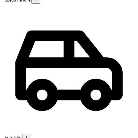
Špeciálne fólie
Autofólie