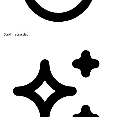
Sublimačná tlač