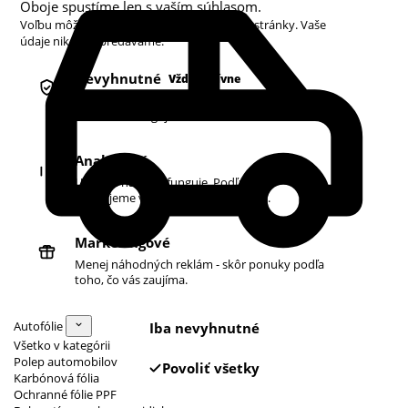
Oboje spustíme len s vaším súhlasom.
Voľbu môžete kedykoľvek zmeniť v pätičke stránky. Vaše
údaje nikdy nepredávame.
Nevyhnutné
Vždy aktívne
Košík, prihlásenie a bezpečnosť. Bez nich
obchod nefunguje.
Analytické
Ukazujú nám, čo funguje. Podľa toho
zlepšujeme vyhľadávanie aj ponuku.
Marketingové
Menej náhodných reklám - skôr ponuky podľa
toho, čo vás zaujíma.
Autofólie
Iba nevyhnutné
Všetko v kategórii
Polep automobilov
Povoliť všetky
Karbónová fólia
Ochranné fólie PPF