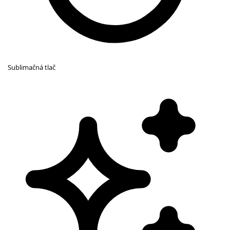
Sublimačná tlač