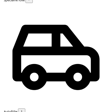
Špeciálne fólie
Autofólie