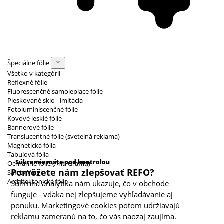
Špeciálne fólie
Všetko v kategórii
Reflexné fólie
Fluorescenčné samolepiace fólie
Pieskované sklo - imitácia
Fotoluminiscenčné fólie
Kovové lesklé fólie
Bannerové fólie
Translucentné fólie (svetelná reklama)
Magnetická fólia
Kategórie cookies
Tabuľová fólia
Súkromie máte pod kontrolou
Ochranné fólie (Anti Graffiti)
Pomôžete nám zlepšovať REFO?
Safety Vinyl
Architektonické fólie
Súhrnná analytika nám ukazuje, čo v obchode
funguje - vďaka nej zlepšujeme vyhľadávanie aj
ponuku. Marketingové cookies potom udržiavajú
reklamu zameranú na to, čo vás naozaj zaujíma.