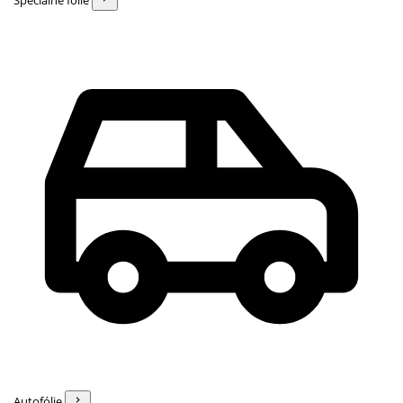
Špeciálne fólie
Autofólie