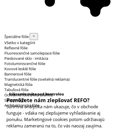
Špeciálne fólie
Všetko v kategórii
Reflexné fólie
Fluorescenčné samolepiace fólie
Pieskované sklo - imitácia
Fotoluminiscenčné fólie
Kovové lesklé fólie
Bannerové fólie
Translucentné fólie (svetelná reklama)
Magnetická fólia
Kategórie cookies
Tabuľová fólia
Súkromie máte pod kontrolou
Ochranné fólie (Anti Graffiti)
Pomôžete nám zlepšovať REFO?
Safety Vinyl
Architektonické fólie
Súhrnná analytika nám ukazuje, čo v obchode
funguje - vďaka nej zlepšujeme vyhľadávanie aj
ponuku. Marketingové cookies potom udržiavajú
reklamu zameranú na to, čo vás naozaj zaujíma.