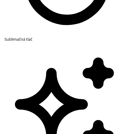
Sublimačná tlač