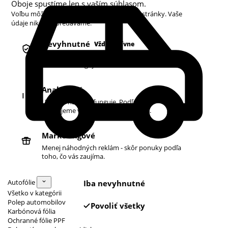
Oboje spustíme len s vaším súhlasom.
Voľbu môžete kedykoľvek zmeniť v pätičke stránky. Vaše
údaje nikdy nepredávame.
Nevyhnutné
Vždy aktívne
Košík, prihlásenie a bezpečnosť. Bez nich
obchod nefunguje.
Analytické
Ukazujú nám, čo funguje. Podľa toho
zlepšujeme vyhľadávanie aj ponuku.
Marketingové
Menej náhodných reklám - skôr ponuky podľa
toho, čo vás zaujíma.
Autofólie
Iba nevyhnutné
Všetko v kategórii
Polep automobilov
Povoliť všetky
Karbónová fólia
Ochranné fólie PPF