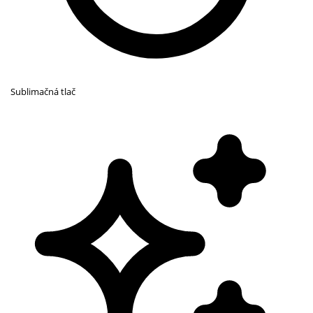
Sublimačná tlač