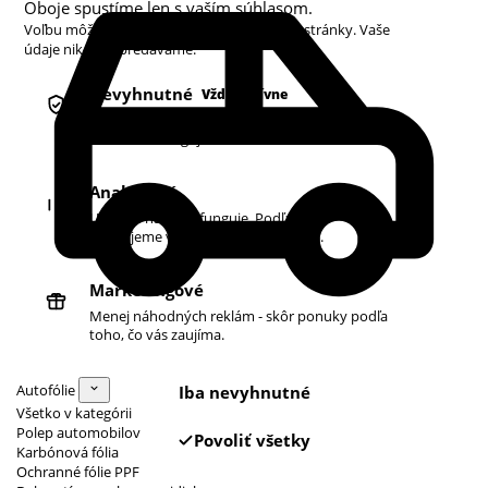
Oboje spustíme len s vaším súhlasom.
Voľbu môžete kedykoľvek zmeniť v pätičke stránky. Vaše
údaje nikdy nepredávame.
Nevyhnutné
Vždy aktívne
Košík, prihlásenie a bezpečnosť. Bez nich
obchod nefunguje.
Analytické
Ukazujú nám, čo funguje. Podľa toho
zlepšujeme vyhľadávanie aj ponuku.
Marketingové
Menej náhodných reklám - skôr ponuky podľa
toho, čo vás zaujíma.
Autofólie
Iba nevyhnutné
Všetko v kategórii
Polep automobilov
Povoliť všetky
Karbónová fólia
Ochranné fólie PPF