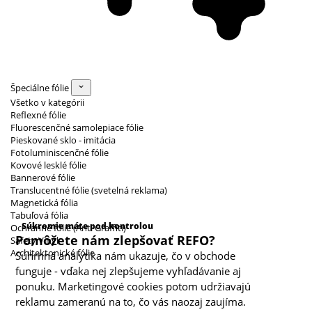
Špeciálne fólie
Všetko v kategórii
Reflexné fólie
Fluorescenčné samolepiace fólie
Pieskované sklo - imitácia
Fotoluminiscenčné fólie
Kovové lesklé fólie
Bannerové fólie
Translucentné fólie (svetelná reklama)
Magnetická fólia
Kategórie cookies
Tabuľová fólia
Súkromie máte pod kontrolou
Ochranné fólie (Anti Graffiti)
Pomôžete nám zlepšovať REFO?
Safety Vinyl
Architektonické fólie
Súhrnná analytika nám ukazuje, čo v obchode
funguje - vďaka nej zlepšujeme vyhľadávanie aj
ponuku. Marketingové cookies potom udržiavajú
reklamu zameranú na to, čo vás naozaj zaujíma.