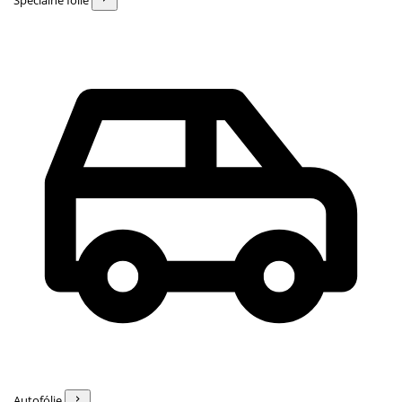
Špeciálne fólie
Autofólie