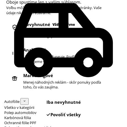
Oboje spustíme len s vaším súhlasom.
Voľbu môžete kedykoľvek zmeniť v pätičke stránky. Vaše
údaje nikdy nepredávame.
Nevyhnutné
Vždy aktívne
Košík, prihlásenie a bezpečnosť. Bez nich
obchod nefunguje.
Analytické
Ukazujú nám, čo funguje. Podľa toho
zlepšujeme vyhľadávanie aj ponuku.
Marketingové
Menej náhodných reklám - skôr ponuky podľa
toho, čo vás zaujíma.
Autofólie
Iba nevyhnutné
Všetko v kategórii
Polep automobilov
Povoliť všetky
Karbónová fólia
Ochranné fólie PPF