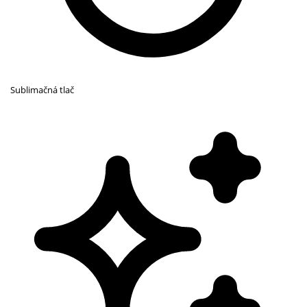
Sublimačná tlač