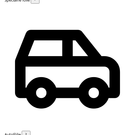
Špeciálne fólie
Autofólie