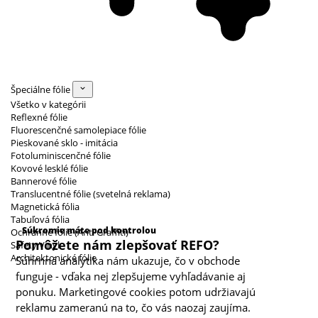
Špeciálne fólie
Všetko v kategórii
Reflexné fólie
Fluorescenčné samolepiace fólie
Pieskované sklo - imitácia
Fotoluminiscenčné fólie
Kovové lesklé fólie
Bannerové fólie
Translucentné fólie (svetelná reklama)
Magnetická fólia
Kategórie cookies
Tabuľová fólia
Súkromie máte pod kontrolou
Ochranné fólie (Anti Graffiti)
Pomôžete nám zlepšovať REFO?
Safety Vinyl
Architektonické fólie
Súhrnná analytika nám ukazuje, čo v obchode
funguje - vďaka nej zlepšujeme vyhľadávanie aj
ponuku. Marketingové cookies potom udržiavajú
reklamu zameranú na to, čo vás naozaj zaujíma.