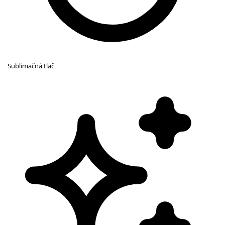
Sublimačná tlač