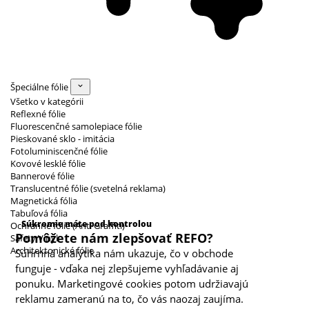
Špeciálne fólie
Všetko v kategórii
Reflexné fólie
Fluorescenčné samolepiace fólie
Pieskované sklo - imitácia
Fotoluminiscenčné fólie
Kovové lesklé fólie
Bannerové fólie
Translucentné fólie (svetelná reklama)
Magnetická fólia
Kategórie cookies
Tabuľová fólia
Súkromie máte pod kontrolou
Ochranné fólie (Anti Graffiti)
Pomôžete nám zlepšovať REFO?
Safety Vinyl
Architektonické fólie
Súhrnná analytika nám ukazuje, čo v obchode
funguje - vďaka nej zlepšujeme vyhľadávanie aj
ponuku. Marketingové cookies potom udržiavajú
reklamu zameranú na to, čo vás naozaj zaujíma.