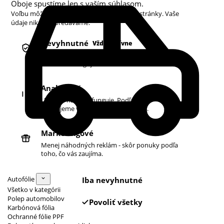
Oboje spustíme len s vaším súhlasom.
Voľbu môžete kedykoľvek zmeniť v pätičke stránky. Vaše
údaje nikdy nepredávame.
Nevyhnutné
Vždy aktívne
Košík, prihlásenie a bezpečnosť. Bez nich
obchod nefunguje.
Analytické
Ukazujú nám, čo funguje. Podľa toho
zlepšujeme vyhľadávanie aj ponuku.
Marketingové
Menej náhodných reklám - skôr ponuky podľa
toho, čo vás zaujíma.
Autofólie
Iba nevyhnutné
Všetko v kategórii
Polep automobilov
Povoliť všetky
Karbónová fólia
Ochranné fólie PPF