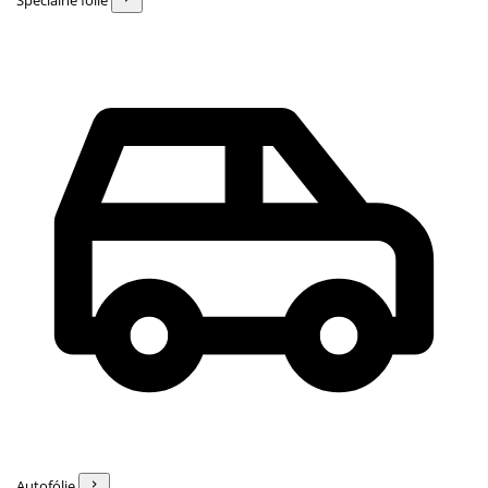
Špeciálne fólie
Autofólie