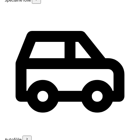
Špeciálne fólie
Autofólie