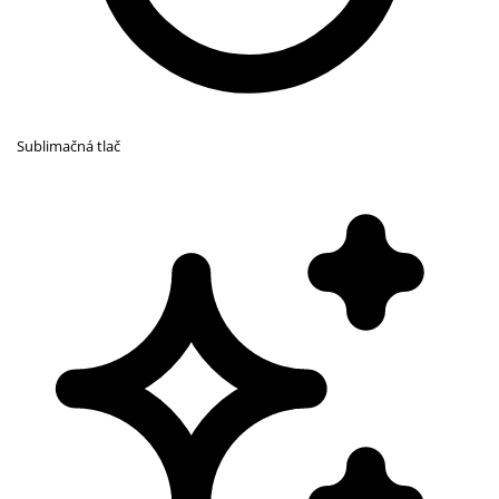
Sublimačná tlač