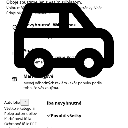
Oboje spustíme len s vaším súhlasom.
Voľbu môžete kedykoľvek zmeniť v pätičke stránky. Vaše
údaje nikdy nepredávame.
Nevyhnutné
Vždy aktívne
Košík, prihlásenie a bezpečnosť. Bez nich
obchod nefunguje.
Analytické
Ukazujú nám, čo funguje. Podľa toho
zlepšujeme vyhľadávanie aj ponuku.
Marketingové
Menej náhodných reklám - skôr ponuky podľa
toho, čo vás zaujíma.
Autofólie
Iba nevyhnutné
Všetko v kategórii
Polep automobilov
Povoliť všetky
Karbónová fólia
Ochranné fólie PPF