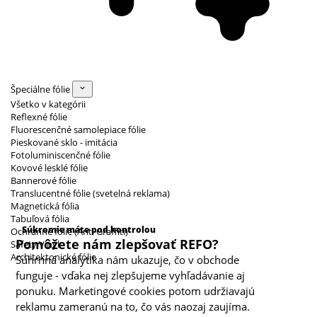
Špeciálne fólie
Všetko v kategórii
Reflexné fólie
Fluorescenčné samolepiace fólie
Pieskované sklo - imitácia
Fotoluminiscenčné fólie
Kovové lesklé fólie
Bannerové fólie
Translucentné fólie (svetelná reklama)
Magnetická fólia
Kategórie cookies
Tabuľová fólia
Súkromie máte pod kontrolou
Ochranné fólie (Anti Graffiti)
Pomôžete nám zlepšovať REFO?
Safety Vinyl
Architektonické fólie
Súhrnná analytika nám ukazuje, čo v obchode
funguje - vďaka nej zlepšujeme vyhľadávanie aj
ponuku. Marketingové cookies potom udržiavajú
reklamu zameranú na to, čo vás naozaj zaujíma.