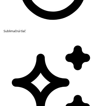
Sublimačná tlač