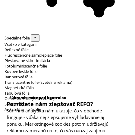
Špeciálne fólie
Všetko v kategórii
Reflexné fólie
Fluorescenčné samolepiace fólie
Pieskované sklo - imitácia
Fotoluminiscenčné fólie
Kovové lesklé fólie
Bannerové fólie
Translucentné fólie (svetelná reklama)
Magnetická fólia
Kategórie cookies
Tabuľová fólia
Súkromie máte pod kontrolou
Ochranné fólie (Anti Graffiti)
Pomôžete nám zlepšovať REFO?
Safety Vinyl
Architektonické fólie
Súhrnná analytika nám ukazuje, čo v obchode
funguje - vďaka nej zlepšujeme vyhľadávanie aj
ponuku. Marketingové cookies potom udržiavajú
reklamu zameranú na to, čo vás naozaj zaujíma.