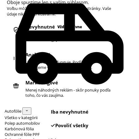
Oboje spustíme len s vaším súhlasom.
Voľbu môžete kedykoľvek zmeniť v pätičke stránky. Vaše
údaje nikdy nepredávame.
Nevyhnutné
Vždy aktívne
Košík, prihlásenie a bezpečnosť. Bez nich
obchod nefunguje.
Analytické
Ukazujú nám, čo funguje. Podľa toho
zlepšujeme vyhľadávanie aj ponuku.
Marketingové
Menej náhodných reklám - skôr ponuky podľa
toho, čo vás zaujíma.
Autofólie
Iba nevyhnutné
Všetko v kategórii
Polep automobilov
Povoliť všetky
Karbónová fólia
Ochranné fólie PPF