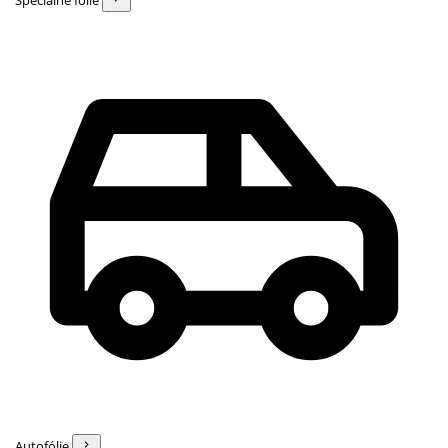
Špeciálne fólie
Autofólie