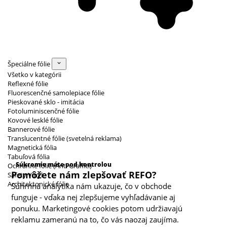
Špeciálne fólie
Všetko v kategórii
Reflexné fólie
Fluorescenčné samolepiace fólie
Pieskované sklo - imitácia
Fotoluminiscenčné fólie
Kovové lesklé fólie
Bannerové fólie
Translucentné fólie (svetelná reklama)
Magnetická fólia
Kategórie cookies
Tabuľová fólia
Súkromie máte pod kontrolou
Ochranné fólie (Anti Graffiti)
Pomôžete nám zlepšovať REFO?
Safety Vinyl
Architektonické fólie
Súhrnná analytika nám ukazuje, čo v obchode
funguje - vďaka nej zlepšujeme vyhľadávanie aj
ponuku. Marketingové cookies potom udržiavajú
reklamu zameranú na to, čo vás naozaj zaujíma.