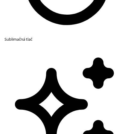
Sublimačná tlač