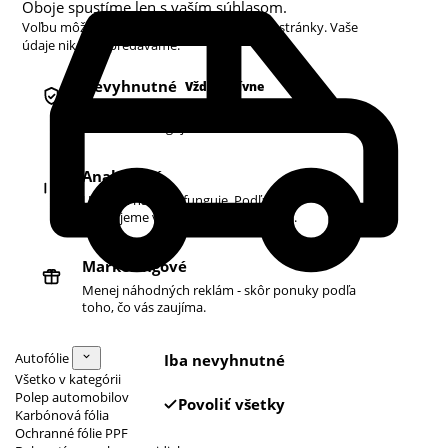
Oboje spustíme len s vaším súhlasom.
Voľbu môžete kedykoľvek zmeniť v pätičke stránky. Vaše
údaje nikdy nepredávame.
Nevyhnutné
Vždy aktívne
Košík, prihlásenie a bezpečnosť. Bez nich
obchod nefunguje.
Analytické
Ukazujú nám, čo funguje. Podľa toho
zlepšujeme vyhľadávanie aj ponuku.
Marketingové
Menej náhodných reklám - skôr ponuky podľa
toho, čo vás zaujíma.
Autofólie
Iba nevyhnutné
Všetko v kategórii
Polep automobilov
Povoliť všetky
Karbónová fólia
Ochranné fólie PPF