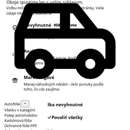
Oboje spustíme len s vaším súhlasom.
Voľbu môžete kedykoľvek zmeniť v pätičke stránky. Vaše
údaje nikdy nepredávame.
Nevyhnutné
Vždy aktívne
Košík, prihlásenie a bezpečnosť. Bez nich
obchod nefunguje.
Analytické
Ukazujú nám, čo funguje. Podľa toho
zlepšujeme vyhľadávanie aj ponuku.
Marketingové
Menej náhodných reklám - skôr ponuky podľa
toho, čo vás zaujíma.
Autofólie
Iba nevyhnutné
Všetko v kategórii
Polep automobilov
Povoliť všetky
Karbónová fólia
Ochranné fólie PPF