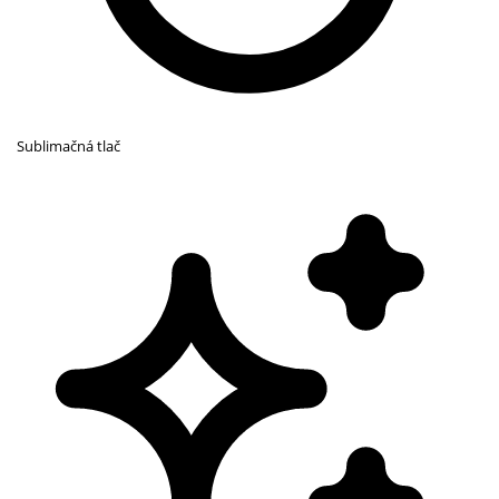
Sublimačná tlač