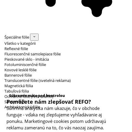
Špeciálne fólie
Všetko v kategórii
Reflexné fólie
Fluorescenčné samolepiace fólie
Pieskované sklo - imitácia
Fotoluminiscenčné fólie
Kovové lesklé fólie
Bannerové fólie
Translucentné fólie (svetelná reklama)
Magnetická fólia
Kategórie cookies
Tabuľová fólia
Súkromie máte pod kontrolou
Ochranné fólie (Anti Graffiti)
Pomôžete nám zlepšovať REFO?
Safety Vinyl
Architektonické fólie
Súhrnná analytika nám ukazuje, čo v obchode
funguje - vďaka nej zlepšujeme vyhľadávanie aj
ponuku. Marketingové cookies potom udržiavajú
reklamu zameranú na to, čo vás naozaj zaujíma.