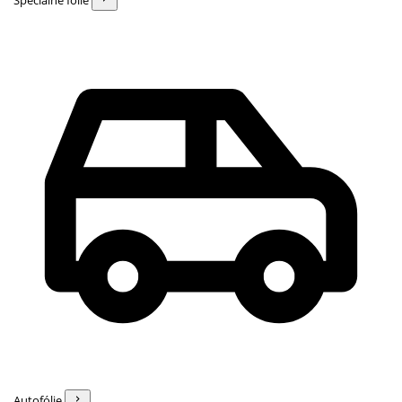
Špeciálne fólie
Autofólie