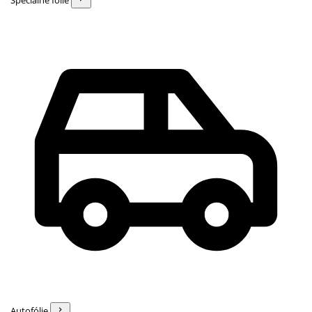
Špeciálne fólie
Autofólie