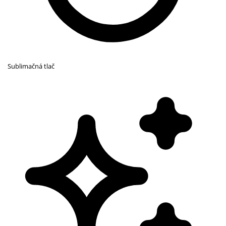
Sublimačná tlač