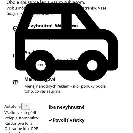
Oboje spustíme len s vaším súhlasom.
Voľbu môžete kedykoľvek zmeniť v pätičke stránky. Vaše
údaje nikdy nepredávame.
Nevyhnutné
Vždy aktívne
Košík, prihlásenie a bezpečnosť. Bez nich
obchod nefunguje.
Analytické
Ukazujú nám, čo funguje. Podľa toho
zlepšujeme vyhľadávanie aj ponuku.
Marketingové
Menej náhodných reklám - skôr ponuky podľa
toho, čo vás zaujíma.
Autofólie
Iba nevyhnutné
Všetko v kategórii
Polep automobilov
Povoliť všetky
Karbónová fólia
Ochranné fólie PPF