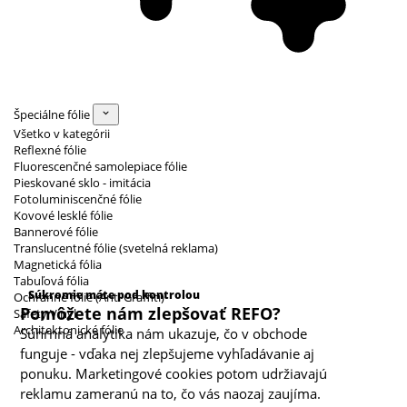
Špeciálne fólie
Všetko v kategórii
Reflexné fólie
Fluorescenčné samolepiace fólie
Pieskované sklo - imitácia
Fotoluminiscenčné fólie
Kovové lesklé fólie
Bannerové fólie
Translucentné fólie (svetelná reklama)
Magnetická fólia
Kategórie cookies
Tabuľová fólia
Súkromie máte pod kontrolou
Ochranné fólie (Anti Graffiti)
Pomôžete nám zlepšovať REFO?
Safety Vinyl
Architektonické fólie
Súhrnná analytika nám ukazuje, čo v obchode
funguje - vďaka nej zlepšujeme vyhľadávanie aj
ponuku. Marketingové cookies potom udržiavajú
reklamu zameranú na to, čo vás naozaj zaujíma.