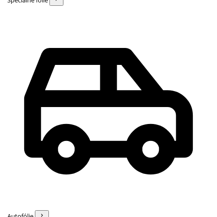
Špeciálne fólie
Autofólie