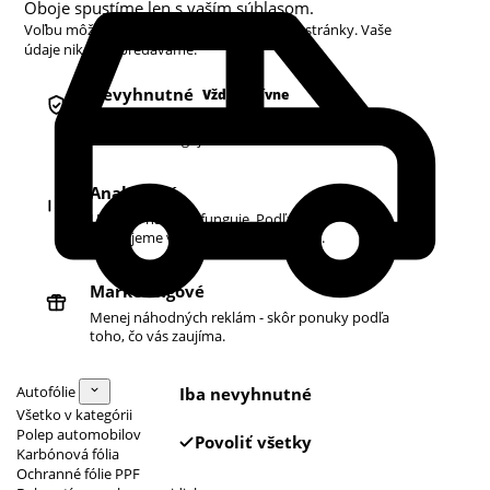
Oboje spustíme len s vaším súhlasom.
Voľbu môžete kedykoľvek zmeniť v pätičke stránky. Vaše
údaje nikdy nepredávame.
Nevyhnutné
Vždy aktívne
Košík, prihlásenie a bezpečnosť. Bez nich
obchod nefunguje.
Analytické
Ukazujú nám, čo funguje. Podľa toho
zlepšujeme vyhľadávanie aj ponuku.
Marketingové
Menej náhodných reklám - skôr ponuky podľa
toho, čo vás zaujíma.
Autofólie
Iba nevyhnutné
Všetko v kategórii
Polep automobilov
Povoliť všetky
Karbónová fólia
Ochranné fólie PPF