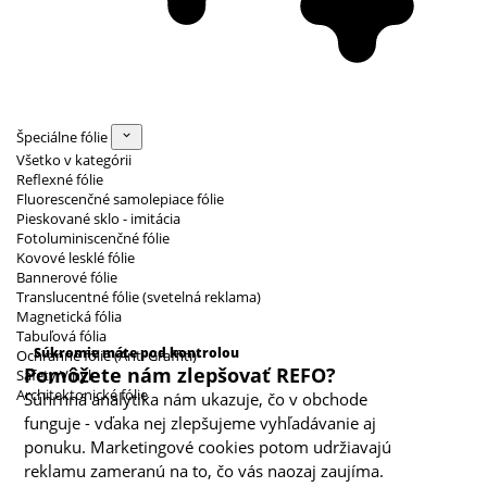
Špeciálne fólie
Všetko v kategórii
Reflexné fólie
Fluorescenčné samolepiace fólie
Pieskované sklo - imitácia
Fotoluminiscenčné fólie
Kovové lesklé fólie
Bannerové fólie
Translucentné fólie (svetelná reklama)
Magnetická fólia
Kategórie cookies
Tabuľová fólia
Súkromie máte pod kontrolou
Ochranné fólie (Anti Graffiti)
Pomôžete nám zlepšovať REFO?
Safety Vinyl
Architektonické fólie
Súhrnná analytika nám ukazuje, čo v obchode
funguje - vďaka nej zlepšujeme vyhľadávanie aj
ponuku. Marketingové cookies potom udržiavajú
reklamu zameranú na to, čo vás naozaj zaujíma.