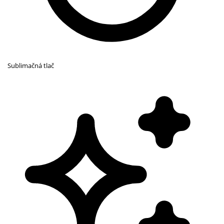
Sublimačná tlač