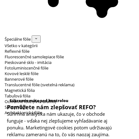
Špeciálne fólie
Všetko v kategórii
Reflexné fólie
Fluorescenčné samolepiace fólie
Pieskované sklo - imitácia
Fotoluminiscenčné fólie
Kovové lesklé fólie
Bannerové fólie
Translucentné fólie (svetelná reklama)
Magnetická fólia
Kategórie cookies
Tabuľová fólia
Súkromie máte pod kontrolou
Ochranné fólie (Anti Graffiti)
Pomôžete nám zlepšovať REFO?
Safety Vinyl
Architektonické fólie
Súhrnná analytika nám ukazuje, čo v obchode
funguje - vďaka nej zlepšujeme vyhľadávanie aj
ponuku. Marketingové cookies potom udržiavajú
reklamu zameranú na to, čo vás naozaj zaujíma.