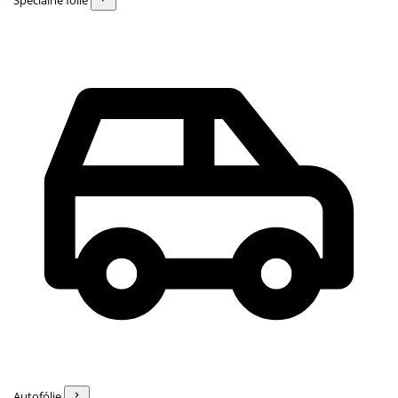
Špeciálne fólie
Autofólie