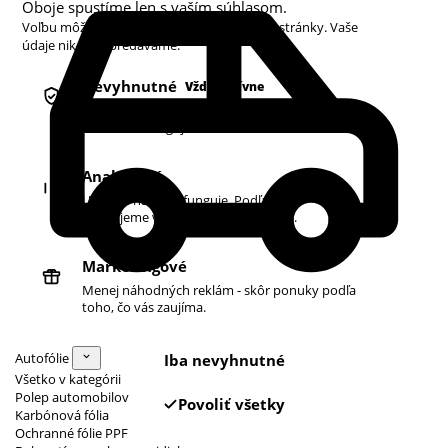
Oboje spustíme len s vaším súhlasom.
Voľbu môžete kedykoľvek zmeniť v pätičke stránky. Vaše
údaje nikdy nepredávame.
Nevyhnutné
Vždy aktívne
Košík, prihlásenie a bezpečnosť. Bez nich
obchod nefunguje.
Analytické
Ukazujú nám, čo funguje. Podľa toho
zlepšujeme vyhľadávanie aj ponuku.
Marketingové
Menej náhodných reklám - skôr ponuky podľa
toho, čo vás zaujíma.
Autofólie
Iba nevyhnutné
Všetko v kategórii
Polep automobilov
Povoliť všetky
Karbónová fólia
Ochranné fólie PPF