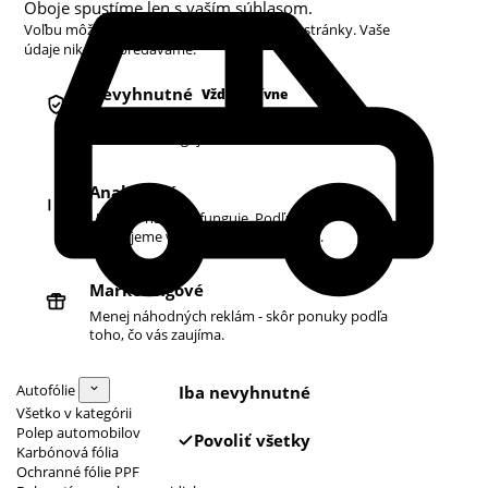
Oboje spustíme len s vaším súhlasom.
Voľbu môžete kedykoľvek zmeniť v pätičke stránky. Vaše
údaje nikdy nepredávame.
Nevyhnutné
Vždy aktívne
Košík, prihlásenie a bezpečnosť. Bez nich
obchod nefunguje.
Analytické
Ukazujú nám, čo funguje. Podľa toho
zlepšujeme vyhľadávanie aj ponuku.
Marketingové
Menej náhodných reklám - skôr ponuky podľa
toho, čo vás zaujíma.
Autofólie
Iba nevyhnutné
Všetko v kategórii
Polep automobilov
Povoliť všetky
Karbónová fólia
Ochranné fólie PPF