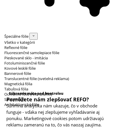
Špeciálne fólie
Všetko v kategórii
Reflexné fólie
Fluorescenčné samolepiace fólie
Pieskované sklo - imitácia
Fotoluminiscenčné fólie
Kovové lesklé fólie
Bannerové fólie
Translucentné fólie (svetelná reklama)
Magnetická fólia
Kategórie cookies
Tabuľová fólia
Súkromie máte pod kontrolou
Ochranné fólie (Anti Graffiti)
Pomôžete nám zlepšovať REFO?
Safety Vinyl
Architektonické fólie
Súhrnná analytika nám ukazuje, čo v obchode
funguje - vďaka nej zlepšujeme vyhľadávanie aj
ponuku. Marketingové cookies potom udržiavajú
reklamu zameranú na to, čo vás naozaj zaujíma.