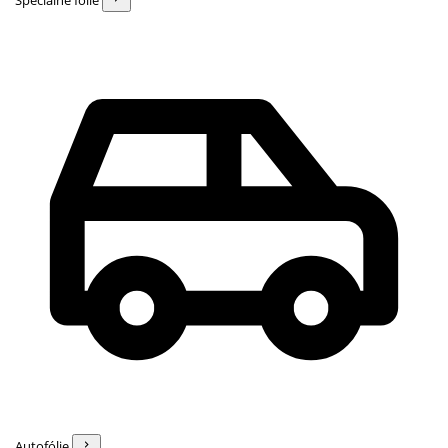
Špeciálne fólie
Autofólie