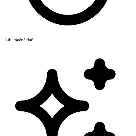
Sublimačná tlač