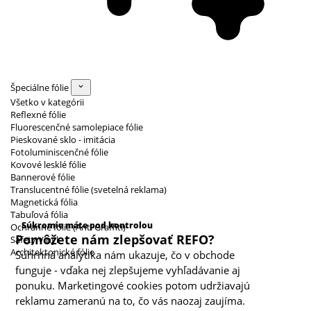
Špeciálne fólie
Všetko v kategórii
Reflexné fólie
Fluorescenčné samolepiace fólie
Pieskované sklo - imitácia
Fotoluminiscenčné fólie
Kovové lesklé fólie
Bannerové fólie
Translucentné fólie (svetelná reklama)
Magnetická fólia
Kategórie cookies
Tabuľová fólia
Súkromie máte pod kontrolou
Ochranné fólie (Anti Graffiti)
Pomôžete nám zlepšovať REFO?
Safety Vinyl
Architektonické fólie
Súhrnná analytika nám ukazuje, čo v obchode
funguje - vďaka nej zlepšujeme vyhľadávanie aj
ponuku. Marketingové cookies potom udržiavajú
reklamu zameranú na to, čo vás naozaj zaujíma.