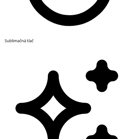
Sublimačná tlač