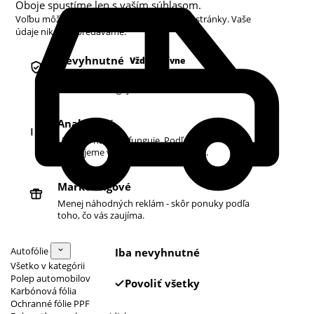
Oboje spustíme len s vaším súhlasom.
Voľbu môžete kedykoľvek zmeniť v pätičke stránky. Vaše
údaje nikdy nepredávame.
Nevyhnutné
Vždy aktívne
Košík, prihlásenie a bezpečnosť. Bez nich
obchod nefunguje.
Analytické
Ukazujú nám, čo funguje. Podľa toho
zlepšujeme vyhľadávanie aj ponuku.
Marketingové
Menej náhodných reklám - skôr ponuky podľa
toho, čo vás zaujíma.
Autofólie
Iba nevyhnutné
Všetko v kategórii
Polep automobilov
Povoliť všetky
Karbónová fólia
Ochranné fólie PPF