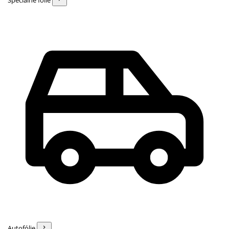
Špeciálne fólie
Autofólie