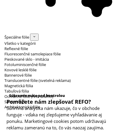
Špeciálne fólie
Všetko v kategórii
Reflexné fólie
Fluorescenčné samolepiace fólie
Pieskované sklo - imitácia
Fotoluminiscenčné fólie
Kovové lesklé fólie
Bannerové fólie
Translucentné fólie (svetelná reklama)
Magnetická fólia
Kategórie cookies
Tabuľová fólia
Súkromie máte pod kontrolou
Ochranné fólie (Anti Graffiti)
Pomôžete nám zlepšovať REFO?
Safety Vinyl
Architektonické fólie
Súhrnná analytika nám ukazuje, čo v obchode
funguje - vďaka nej zlepšujeme vyhľadávanie aj
ponuku. Marketingové cookies potom udržiavajú
reklamu zameranú na to, čo vás naozaj zaujíma.