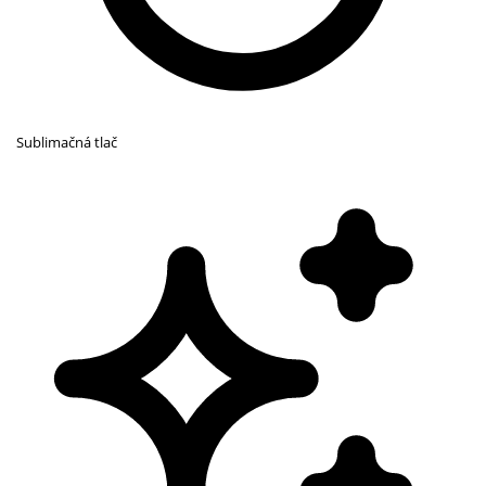
Sublimačná tlač