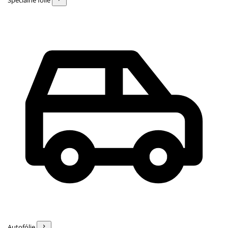
Špeciálne fólie
Autofólie