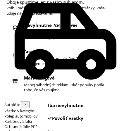
Oboje spustíme len s vaším súhlasom.
Voľbu môžete kedykoľvek zmeniť v pätičke stránky. Vaše
údaje nikdy nepredávame.
Nevyhnutné
Vždy aktívne
Košík, prihlásenie a bezpečnosť. Bez nich
obchod nefunguje.
Analytické
Ukazujú nám, čo funguje. Podľa toho
zlepšujeme vyhľadávanie aj ponuku.
Marketingové
Menej náhodných reklám - skôr ponuky podľa
toho, čo vás zaujíma.
Autofólie
Iba nevyhnutné
Všetko v kategórii
Polep automobilov
Povoliť všetky
Karbónová fólia
Ochranné fólie PPF