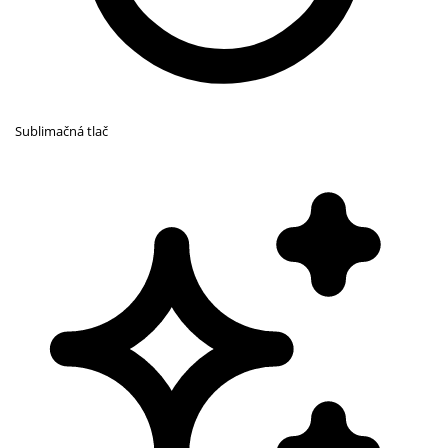
Sublimačná tlač