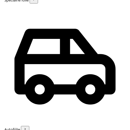
Špeciálne fólie
Autofólie