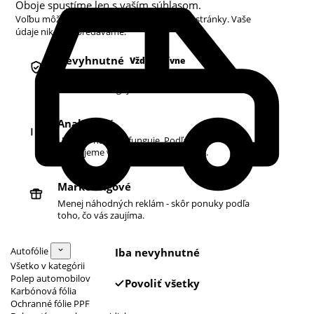
Oboje spustíme len s vaším súhlasom.
Voľbu môžete kedykoľvek zmeniť v pätičke stránky. Vaše
údaje nikdy nepredávame.
Nevyhnutné
Vždy aktívne
Košík, prihlásenie a bezpečnosť. Bez nich
obchod nefunguje.
Analytické
Ukazujú nám, čo funguje. Podľa toho
zlepšujeme vyhľadávanie aj ponuku.
Marketingové
Menej náhodných reklám - skôr ponuky podľa
toho, čo vás zaujíma.
Autofólie
Iba nevyhnutné
Všetko v kategórii
Polep automobilov
Povoliť všetky
Karbónová fólia
Ochranné fólie PPF