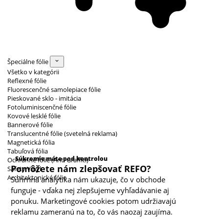
Špeciálne fólie
Všetko v kategórii
Reflexné fólie
Fluorescenčné samolepiace fólie
Pieskované sklo - imitácia
Fotoluminiscenčné fólie
Kovové lesklé fólie
Bannerové fólie
Translucentné fólie (svetelná reklama)
Magnetická fólia
Kategórie cookies
Tabuľová fólia
Súkromie máte pod kontrolou
Ochranné fólie (Anti Graffiti)
Pomôžete nám zlepšovať REFO?
Safety Vinyl
Architektonické fólie
Súhrnná analytika nám ukazuje, čo v obchode
funguje - vďaka nej zlepšujeme vyhľadávanie aj
ponuku. Marketingové cookies potom udržiavajú
reklamu zameranú na to, čo vás naozaj zaujíma.