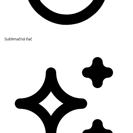
Sublimačná tlač