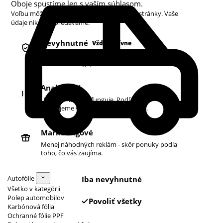
Oboje spustíme len s vaším súhlasom.
Voľbu môžete kedykoľvek zmeniť v pätičke stránky. Vaše
údaje nikdy nepredávame.
Nevyhnutné
Vždy aktívne
Košík, prihlásenie a bezpečnosť. Bez nich
obchod nefunguje.
Analytické
Ukazujú nám, čo funguje. Podľa toho
zlepšujeme vyhľadávanie aj ponuku.
Marketingové
Menej náhodných reklám - skôr ponuky podľa
toho, čo vás zaujíma.
Autofólie
Iba nevyhnutné
Všetko v kategórii
Polep automobilov
Povoliť všetky
Karbónová fólia
Ochranné fólie PPF