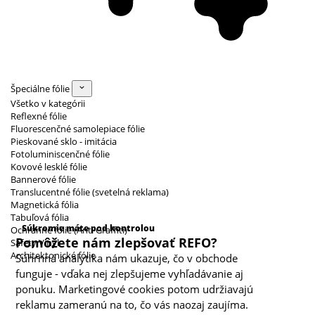
Špeciálne fólie
Všetko v kategórii
Reflexné fólie
Fluorescenčné samolepiace fólie
Pieskované sklo - imitácia
Fotoluminiscenčné fólie
Kovové lesklé fólie
Bannerové fólie
Translucentné fólie (svetelná reklama)
Magnetická fólia
Kategórie cookies
Tabuľová fólia
Súkromie máte pod kontrolou
Ochranné fólie (Anti Graffiti)
Pomôžete nám zlepšovať REFO?
Safety Vinyl
Architektonické fólie
Súhrnná analytika nám ukazuje, čo v obchode
funguje - vďaka nej zlepšujeme vyhľadávanie aj
ponuku. Marketingové cookies potom udržiavajú
reklamu zameranú na to, čo vás naozaj zaujíma.