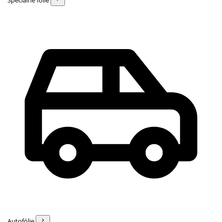
Špeciálne fólie
Autofólie