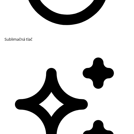
Sublimačná tlač