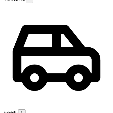
Špeciálne fólie
Autofólie