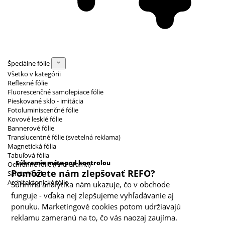
Špeciálne fólie
Všetko v kategórii
Reflexné fólie
Fluorescenčné samolepiace fólie
Pieskované sklo - imitácia
Fotoluminiscenčné fólie
Kovové lesklé fólie
Bannerové fólie
Translucentné fólie (svetelná reklama)
Magnetická fólia
Kategórie cookies
Tabuľová fólia
Súkromie máte pod kontrolou
Ochranné fólie (Anti Graffiti)
Pomôžete nám zlepšovať REFO?
Safety Vinyl
Architektonické fólie
Súhrnná analytika nám ukazuje, čo v obchode
funguje - vďaka nej zlepšujeme vyhľadávanie aj
ponuku. Marketingové cookies potom udržiavajú
reklamu zameranú na to, čo vás naozaj zaujíma.