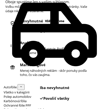
Oboje spustíme len s vaším súhlasom.
Voľbu môžete kedykoľvek zmeniť v pätičke stránky. Vaše
údaje nikdy nepredávame.
Nevyhnutné
Vždy aktívne
Košík, prihlásenie a bezpečnosť. Bez nich
obchod nefunguje.
Analytické
Ukazujú nám, čo funguje. Podľa toho
zlepšujeme vyhľadávanie aj ponuku.
Marketingové
Menej náhodných reklám - skôr ponuky podľa
toho, čo vás zaujíma.
Autofólie
Iba nevyhnutné
Všetko v kategórii
Polep automobilov
Povoliť všetky
Karbónová fólia
Ochranné fólie PPF