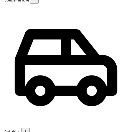
Špeciálne fólie
Autofólie