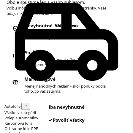
Oboje spustíme len s vaším súhlasom.
Voľbu môžete kedykoľvek zmeniť v pätičke stránky. Vaše
údaje nikdy nepredávame.
Nevyhnutné
Vždy aktívne
Košík, prihlásenie a bezpečnosť. Bez nich
obchod nefunguje.
Analytické
Ukazujú nám, čo funguje. Podľa toho
zlepšujeme vyhľadávanie aj ponuku.
Marketingové
Menej náhodných reklám - skôr ponuky podľa
toho, čo vás zaujíma.
Autofólie
Iba nevyhnutné
Všetko v kategórii
Polep automobilov
Povoliť všetky
Karbónová fólia
Ochranné fólie PPF