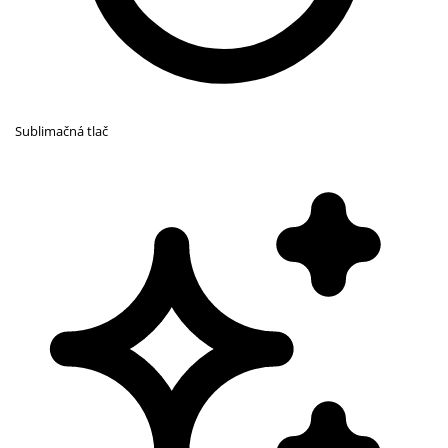
Sublimačná tlač