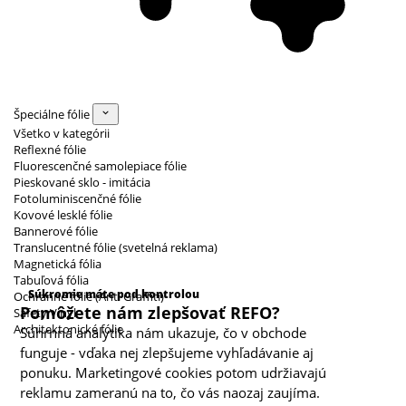
Špeciálne fólie
Všetko v kategórii
Reflexné fólie
Fluorescenčné samolepiace fólie
Pieskované sklo - imitácia
Fotoluminiscenčné fólie
Kovové lesklé fólie
Bannerové fólie
Translucentné fólie (svetelná reklama)
Magnetická fólia
Kategórie cookies
Tabuľová fólia
Súkromie máte pod kontrolou
Ochranné fólie (Anti Graffiti)
Pomôžete nám zlepšovať REFO?
Safety Vinyl
Architektonické fólie
Súhrnná analytika nám ukazuje, čo v obchode
funguje - vďaka nej zlepšujeme vyhľadávanie aj
ponuku. Marketingové cookies potom udržiavajú
reklamu zameranú na to, čo vás naozaj zaujíma.