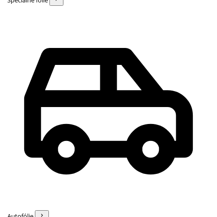
Špeciálne fólie
Autofólie