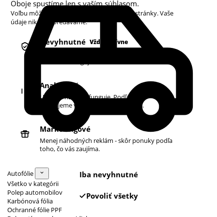
Oboje spustíme len s vaším súhlasom.
Voľbu môžete kedykoľvek zmeniť v pätičke stránky. Vaše
údaje nikdy nepredávame.
Nevyhnutné
Vždy aktívne
Košík, prihlásenie a bezpečnosť. Bez nich
obchod nefunguje.
Analytické
Ukazujú nám, čo funguje. Podľa toho
zlepšujeme vyhľadávanie aj ponuku.
Marketingové
Menej náhodných reklám - skôr ponuky podľa
toho, čo vás zaujíma.
Autofólie
Iba nevyhnutné
Všetko v kategórii
Polep automobilov
Povoliť všetky
Karbónová fólia
Ochranné fólie PPF