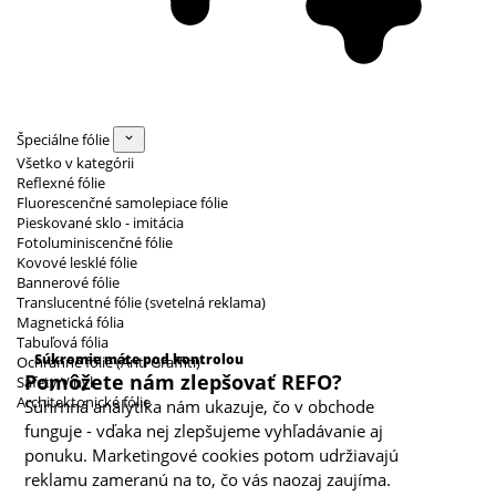
Špeciálne fólie
Všetko v kategórii
Reflexné fólie
Fluorescenčné samolepiace fólie
Pieskované sklo - imitácia
Fotoluminiscenčné fólie
Kovové lesklé fólie
Bannerové fólie
Translucentné fólie (svetelná reklama)
Magnetická fólia
Kategórie cookies
Tabuľová fólia
Súkromie máte pod kontrolou
Ochranné fólie (Anti Graffiti)
Pomôžete nám zlepšovať REFO?
Safety Vinyl
Architektonické fólie
Súhrnná analytika nám ukazuje, čo v obchode
funguje - vďaka nej zlepšujeme vyhľadávanie aj
ponuku. Marketingové cookies potom udržiavajú
reklamu zameranú na to, čo vás naozaj zaujíma.