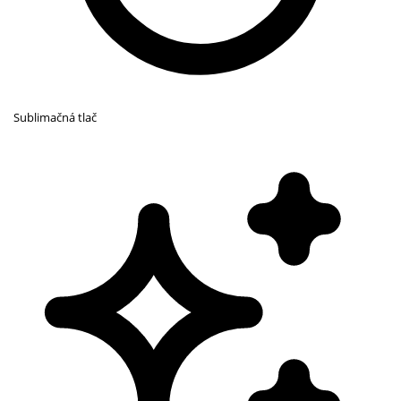
Sublimačná tlač