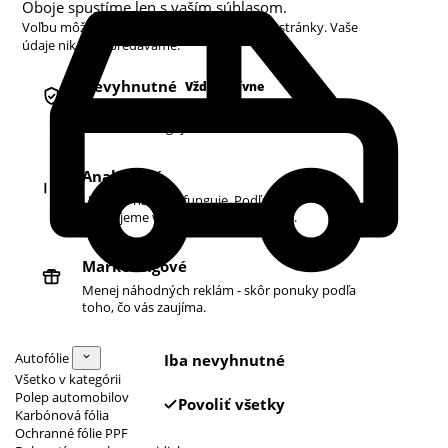
Oboje spustíme len s vaším súhlasom.
Voľbu môžete kedykoľvek zmeniť v pätičke stránky. Vaše
údaje nikdy nepredávame.
Nevyhnutné
Vždy aktívne
Košík, prihlásenie a bezpečnosť. Bez nich
obchod nefunguje.
Analytické
Ukazujú nám, čo funguje. Podľa toho
zlepšujeme vyhľadávanie aj ponuku.
Marketingové
Menej náhodných reklám - skôr ponuky podľa
toho, čo vás zaujíma.
Autofólie
Iba nevyhnutné
Všetko v kategórii
Polep automobilov
Povoliť všetky
Karbónová fólia
Ochranné fólie PPF