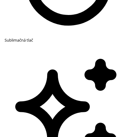
Sublimačná tlač