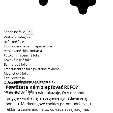
Špeciálne fólie
Všetko v kategórii
Reflexné fólie
Fluorescenčné samolepiace fólie
Pieskované sklo - imitácia
Fotoluminiscenčné fólie
Kovové lesklé fólie
Bannerové fólie
Translucentné fólie (svetelná reklama)
Magnetická fólia
Kategórie cookies
Tabuľová fólia
Súkromie máte pod kontrolou
Ochranné fólie (Anti Graffiti)
Pomôžete nám zlepšovať REFO?
Safety Vinyl
Architektonické fólie
Súhrnná analytika nám ukazuje, čo v obchode
funguje - vďaka nej zlepšujeme vyhľadávanie aj
ponuku. Marketingové cookies potom udržiavajú
reklamu zameranú na to, čo vás naozaj zaujíma.