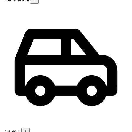
Špeciálne fólie
Autofólie