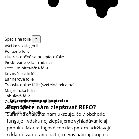
Špeciálne fólie
Všetko v kategórii
Reflexné fólie
Fluorescenčné samolepiace fólie
Pieskované sklo - imitácia
Fotoluminiscenčné fólie
Kovové lesklé fólie
Bannerové fólie
Translucentné fólie (svetelná reklama)
Magnetická fólia
Kategórie cookies
Tabuľová fólia
Súkromie máte pod kontrolou
Ochranné fólie (Anti Graffiti)
Pomôžete nám zlepšovať REFO?
Safety Vinyl
Architektonické fólie
Súhrnná analytika nám ukazuje, čo v obchode
funguje - vďaka nej zlepšujeme vyhľadávanie aj
ponuku. Marketingové cookies potom udržiavajú
reklamu zameranú na to, čo vás naozaj zaujíma.