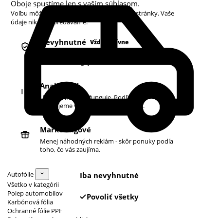
Oboje spustíme len s vaším súhlasom.
Voľbu môžete kedykoľvek zmeniť v pätičke stránky. Vaše
údaje nikdy nepredávame.
Nevyhnutné
Vždy aktívne
Košík, prihlásenie a bezpečnosť. Bez nich
obchod nefunguje.
Analytické
Ukazujú nám, čo funguje. Podľa toho
zlepšujeme vyhľadávanie aj ponuku.
Marketingové
Menej náhodných reklám - skôr ponuky podľa
toho, čo vás zaujíma.
Autofólie
Iba nevyhnutné
Všetko v kategórii
Polep automobilov
Povoliť všetky
Karbónová fólia
Ochranné fólie PPF