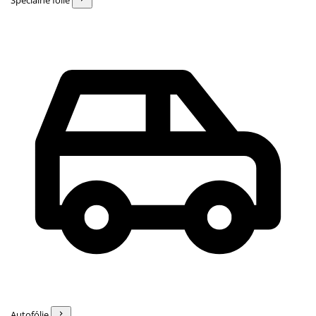
Špeciálne fólie
Autofólie