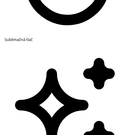
Sublimačná tlač