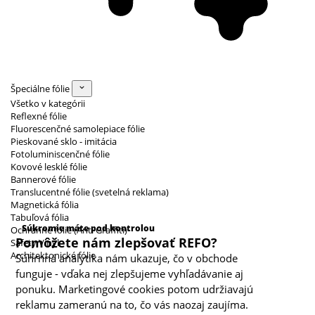
Špeciálne fólie
Všetko v kategórii
Reflexné fólie
Fluorescenčné samolepiace fólie
Pieskované sklo - imitácia
Fotoluminiscenčné fólie
Kovové lesklé fólie
Bannerové fólie
Translucentné fólie (svetelná reklama)
Magnetická fólia
Kategórie cookies
Tabuľová fólia
Súkromie máte pod kontrolou
Ochranné fólie (Anti Graffiti)
Pomôžete nám zlepšovať REFO?
Safety Vinyl
Architektonické fólie
Súhrnná analytika nám ukazuje, čo v obchode
funguje - vďaka nej zlepšujeme vyhľadávanie aj
ponuku. Marketingové cookies potom udržiavajú
reklamu zameranú na to, čo vás naozaj zaujíma.