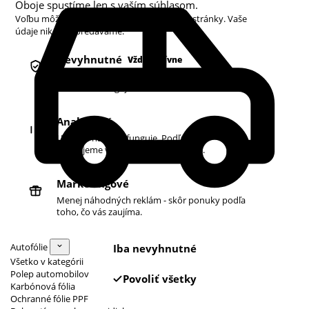
Oboje spustíme len s vaším súhlasom.
Voľbu môžete kedykoľvek zmeniť v pätičke stránky. Vaše
údaje nikdy nepredávame.
Nevyhnutné
Vždy aktívne
Košík, prihlásenie a bezpečnosť. Bez nich
obchod nefunguje.
Analytické
Ukazujú nám, čo funguje. Podľa toho
zlepšujeme vyhľadávanie aj ponuku.
Marketingové
Menej náhodných reklám - skôr ponuky podľa
toho, čo vás zaujíma.
Autofólie
Iba nevyhnutné
Všetko v kategórii
Polep automobilov
Povoliť všetky
Karbónová fólia
Ochranné fólie PPF