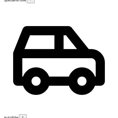
Špeciálne fólie
Autofólie