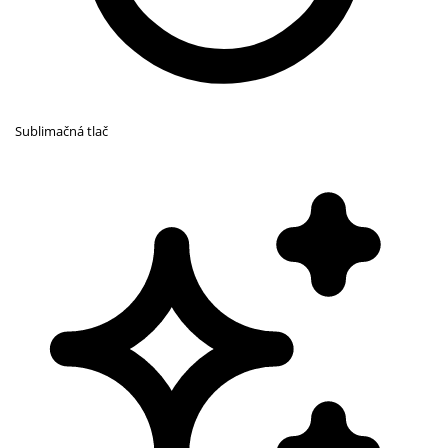
Sublimačná tlač