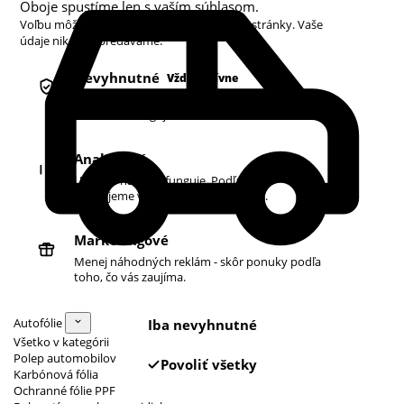
Oboje spustíme len s vaším súhlasom.
Voľbu môžete kedykoľvek zmeniť v pätičke stránky. Vaše
údaje nikdy nepredávame.
Nevyhnutné
Vždy aktívne
Košík, prihlásenie a bezpečnosť. Bez nich
obchod nefunguje.
Analytické
Ukazujú nám, čo funguje. Podľa toho
zlepšujeme vyhľadávanie aj ponuku.
Marketingové
Menej náhodných reklám - skôr ponuky podľa
toho, čo vás zaujíma.
Autofólie
Iba nevyhnutné
Všetko v kategórii
Polep automobilov
Povoliť všetky
Karbónová fólia
Ochranné fólie PPF