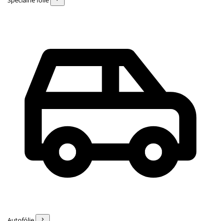
Špeciálne fólie
Autofólie