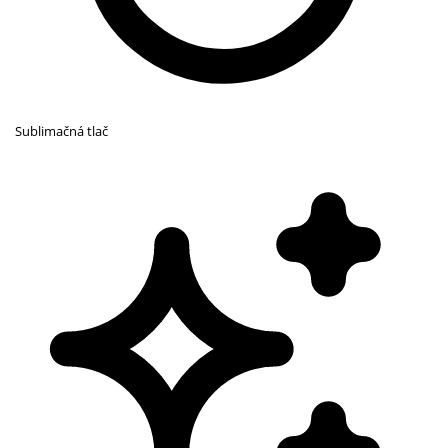
Sublimačná tlač