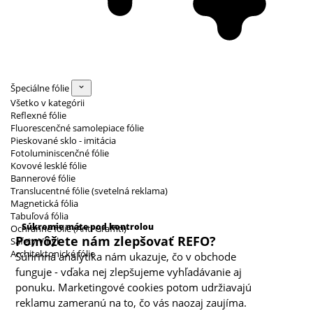
Špeciálne fólie
Všetko v kategórii
Reflexné fólie
Fluorescenčné samolepiace fólie
Pieskované sklo - imitácia
Fotoluminiscenčné fólie
Kovové lesklé fólie
Bannerové fólie
Translucentné fólie (svetelná reklama)
Magnetická fólia
Kategórie cookies
Tabuľová fólia
Súkromie máte pod kontrolou
Ochranné fólie (Anti Graffiti)
Pomôžete nám zlepšovať REFO?
Safety Vinyl
Architektonické fólie
Súhrnná analytika nám ukazuje, čo v obchode
funguje - vďaka nej zlepšujeme vyhľadávanie aj
ponuku. Marketingové cookies potom udržiavajú
reklamu zameranú na to, čo vás naozaj zaujíma.