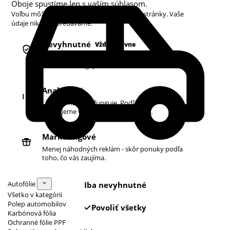
Oboje spustíme len s vaším súhlasom.
Voľbu môžete kedykoľvek zmeniť v pätičke stránky. Vaše
údaje nikdy nepredávame.
Nevyhnutné
Vždy aktívne
Košík, prihlásenie a bezpečnosť. Bez nich
obchod nefunguje.
Analytické
Ukazujú nám, čo funguje. Podľa toho
zlepšujeme vyhľadávanie aj ponuku.
Marketingové
Menej náhodných reklám - skôr ponuky podľa
toho, čo vás zaujíma.
Autofólie
Iba nevyhnutné
Všetko v kategórii
Polep automobilov
Povoliť všetky
Karbónová fólia
Ochranné fólie PPF