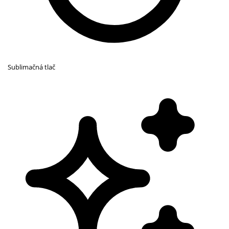
Sublimačná tlač