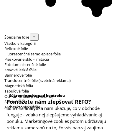
Špeciálne fólie
Všetko v kategórii
Reflexné fólie
Fluorescenčné samolepiace fólie
Pieskované sklo - imitácia
Fotoluminiscenčné fólie
Kovové lesklé fólie
Bannerové fólie
Translucentné fólie (svetelná reklama)
Magnetická fólia
Kategórie cookies
Tabuľová fólia
Súkromie máte pod kontrolou
Ochranné fólie (Anti Graffiti)
Pomôžete nám zlepšovať REFO?
Safety Vinyl
Architektonické fólie
Súhrnná analytika nám ukazuje, čo v obchode
funguje - vďaka nej zlepšujeme vyhľadávanie aj
ponuku. Marketingové cookies potom udržiavajú
reklamu zameranú na to, čo vás naozaj zaujíma.