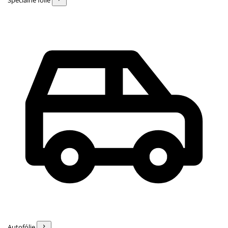
Špeciálne fólie
Autofólie