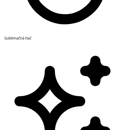
Sublimačná tlač