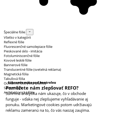
Špeciálne fólie
Všetko v kategórii
Reflexné fólie
Fluorescenčné samolepiace fólie
Pieskované sklo - imitácia
Fotoluminiscenčné fólie
Kovové lesklé fólie
Bannerové fólie
Translucentné fólie (svetelná reklama)
Magnetická fólia
Kategórie cookies
Tabuľová fólia
Súkromie máte pod kontrolou
Ochranné fólie (Anti Graffiti)
Pomôžete nám zlepšovať REFO?
Safety Vinyl
Architektonické fólie
Súhrnná analytika nám ukazuje, čo v obchode
funguje - vďaka nej zlepšujeme vyhľadávanie aj
ponuku. Marketingové cookies potom udržiavajú
reklamu zameranú na to, čo vás naozaj zaujíma.