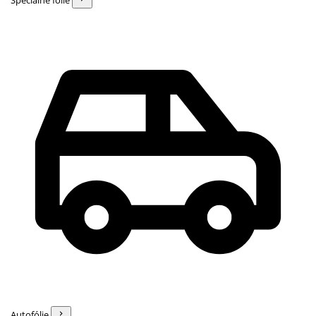
Špeciálne fólie
Autofólie