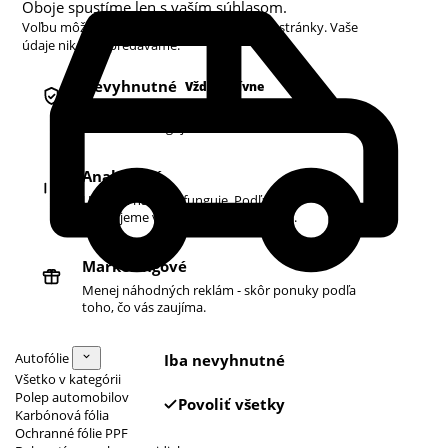
Oboje spustíme len s vaším súhlasom.
Voľbu môžete kedykoľvek zmeniť v pätičke stránky. Vaše
údaje nikdy nepredávame.
Nevyhnutné
Vždy aktívne
Košík, prihlásenie a bezpečnosť. Bez nich
obchod nefunguje.
Analytické
Ukazujú nám, čo funguje. Podľa toho
zlepšujeme vyhľadávanie aj ponuku.
Marketingové
Menej náhodných reklám - skôr ponuky podľa
toho, čo vás zaujíma.
Autofólie
Iba nevyhnutné
Všetko v kategórii
Polep automobilov
Povoliť všetky
Karbónová fólia
Ochranné fólie PPF