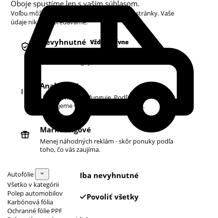
Oboje spustíme len s vaším súhlasom.
Voľbu môžete kedykoľvek zmeniť v pätičke stránky. Vaše
údaje nikdy nepredávame.
Nevyhnutné
Vždy aktívne
Košík, prihlásenie a bezpečnosť. Bez nich
obchod nefunguje.
Analytické
Ukazujú nám, čo funguje. Podľa toho
zlepšujeme vyhľadávanie aj ponuku.
Marketingové
Menej náhodných reklám - skôr ponuky podľa
toho, čo vás zaujíma.
Autofólie
Iba nevyhnutné
Všetko v kategórii
Polep automobilov
Povoliť všetky
Karbónová fólia
Ochranné fólie PPF