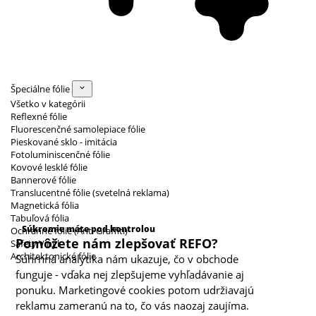
Špeciálne fólie
Všetko v kategórii
Reflexné fólie
Fluorescenčné samolepiace fólie
Pieskované sklo - imitácia
Fotoluminiscenčné fólie
Kovové lesklé fólie
Bannerové fólie
Translucentné fólie (svetelná reklama)
Magnetická fólia
Kategórie cookies
Tabuľová fólia
Súkromie máte pod kontrolou
Ochranné fólie (Anti Graffiti)
Pomôžete nám zlepšovať REFO?
Safety Vinyl
Architektonické fólie
Súhrnná analytika nám ukazuje, čo v obchode
funguje - vďaka nej zlepšujeme vyhľadávanie aj
ponuku. Marketingové cookies potom udržiavajú
reklamu zameranú na to, čo vás naozaj zaujíma.