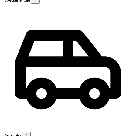
Špeciálne fólie
Autofólie