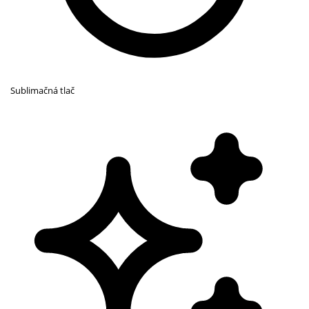
Sublimačná tlač