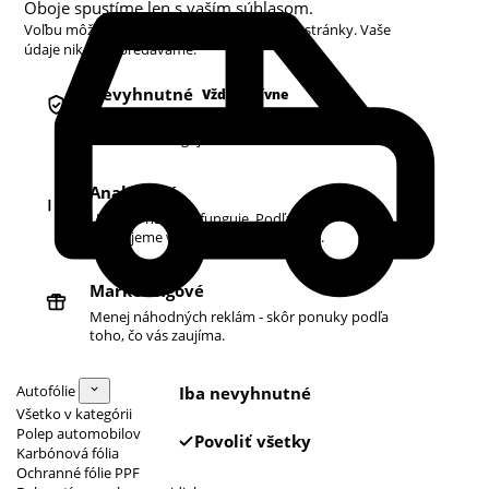
Oboje spustíme len s vaším súhlasom.
Voľbu môžete kedykoľvek zmeniť v pätičke stránky. Vaše
údaje nikdy nepredávame.
Nevyhnutné
Vždy aktívne
Košík, prihlásenie a bezpečnosť. Bez nich
obchod nefunguje.
Analytické
Ukazujú nám, čo funguje. Podľa toho
zlepšujeme vyhľadávanie aj ponuku.
Marketingové
Menej náhodných reklám - skôr ponuky podľa
toho, čo vás zaujíma.
Autofólie
Iba nevyhnutné
Všetko v kategórii
Polep automobilov
Povoliť všetky
Karbónová fólia
Ochranné fólie PPF