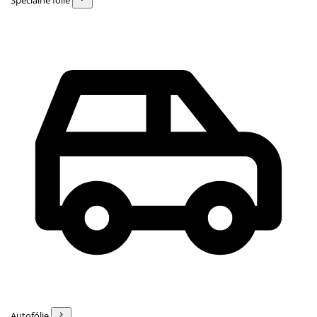
Špeciálne fólie
Autofólie