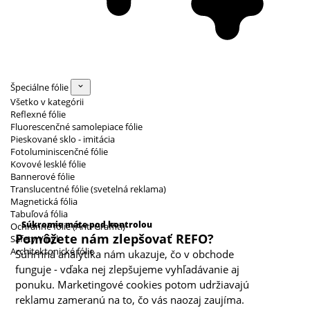
Špeciálne fólie
Všetko v kategórii
Reflexné fólie
Fluorescenčné samolepiace fólie
Pieskované sklo - imitácia
Fotoluminiscenčné fólie
Kovové lesklé fólie
Bannerové fólie
Translucentné fólie (svetelná reklama)
Magnetická fólia
Kategórie cookies
Tabuľová fólia
Súkromie máte pod kontrolou
Ochranné fólie (Anti Graffiti)
Pomôžete nám zlepšovať REFO?
Safety Vinyl
Architektonické fólie
Súhrnná analytika nám ukazuje, čo v obchode
funguje - vďaka nej zlepšujeme vyhľadávanie aj
ponuku. Marketingové cookies potom udržiavajú
reklamu zameranú na to, čo vás naozaj zaujíma.