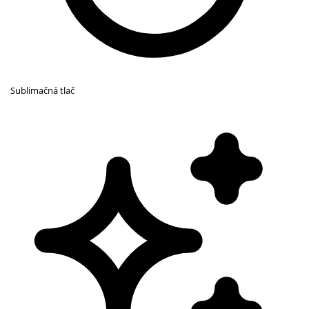
Sublimačná tlač