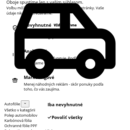
Oboje spustíme len s vaším súhlasom.
Voľbu môžete kedykoľvek zmeniť v pätičke stránky. Vaše
údaje nikdy nepredávame.
Nevyhnutné
Vždy aktívne
Košík, prihlásenie a bezpečnosť. Bez nich
obchod nefunguje.
Analytické
Ukazujú nám, čo funguje. Podľa toho
zlepšujeme vyhľadávanie aj ponuku.
Marketingové
Menej náhodných reklám - skôr ponuky podľa
toho, čo vás zaujíma.
Autofólie
Iba nevyhnutné
Všetko v kategórii
Polep automobilov
Povoliť všetky
Karbónová fólia
Ochranné fólie PPF