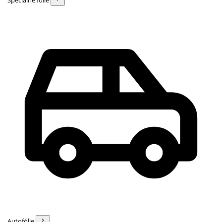
Špeciálne fólie
Autofólie