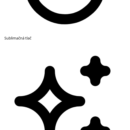
Sublimačná tlač