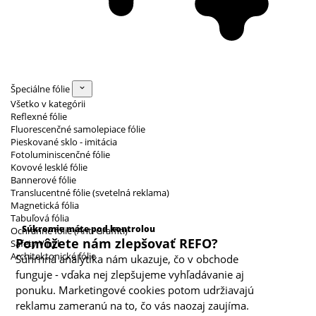
Špeciálne fólie
Všetko v kategórii
Reflexné fólie
Fluorescenčné samolepiace fólie
Pieskované sklo - imitácia
Fotoluminiscenčné fólie
Kovové lesklé fólie
Bannerové fólie
Translucentné fólie (svetelná reklama)
Magnetická fólia
Kategórie cookies
Tabuľová fólia
Súkromie máte pod kontrolou
Ochranné fólie (Anti Graffiti)
Pomôžete nám zlepšovať REFO?
Safety Vinyl
Architektonické fólie
Súhrnná analytika nám ukazuje, čo v obchode
funguje - vďaka nej zlepšujeme vyhľadávanie aj
ponuku. Marketingové cookies potom udržiavajú
reklamu zameranú na to, čo vás naozaj zaujíma.