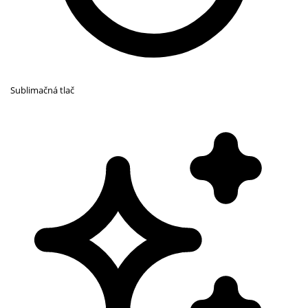
Sublimačná tlač