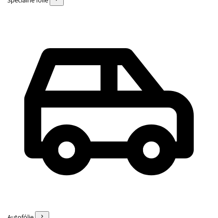
Špeciálne fólie
Autofólie