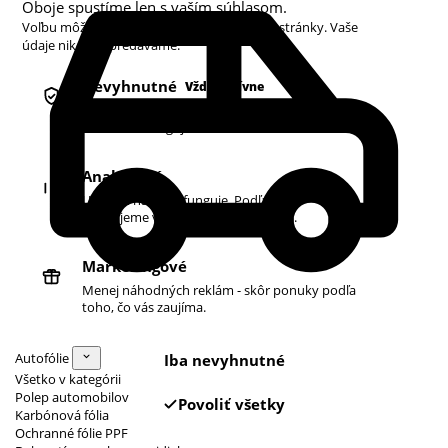
Oboje spustíme len s vaším súhlasom.
Voľbu môžete kedykoľvek zmeniť v pätičke stránky. Vaše
údaje nikdy nepredávame.
Nevyhnutné
Vždy aktívne
Košík, prihlásenie a bezpečnosť. Bez nich
obchod nefunguje.
Analytické
Ukazujú nám, čo funguje. Podľa toho
zlepšujeme vyhľadávanie aj ponuku.
Marketingové
Menej náhodných reklám - skôr ponuky podľa
toho, čo vás zaujíma.
Autofólie
Iba nevyhnutné
Všetko v kategórii
Polep automobilov
Povoliť všetky
Karbónová fólia
Ochranné fólie PPF