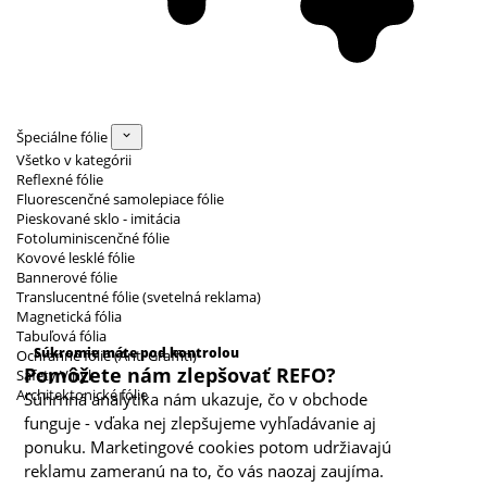
Špeciálne fólie
Všetko v kategórii
Reflexné fólie
Fluorescenčné samolepiace fólie
Pieskované sklo - imitácia
Fotoluminiscenčné fólie
Kovové lesklé fólie
Bannerové fólie
Translucentné fólie (svetelná reklama)
Magnetická fólia
Kategórie cookies
Tabuľová fólia
Súkromie máte pod kontrolou
Ochranné fólie (Anti Graffiti)
Pomôžete nám zlepšovať REFO?
Safety Vinyl
Architektonické fólie
Súhrnná analytika nám ukazuje, čo v obchode
funguje - vďaka nej zlepšujeme vyhľadávanie aj
ponuku. Marketingové cookies potom udržiavajú
reklamu zameranú na to, čo vás naozaj zaujíma.