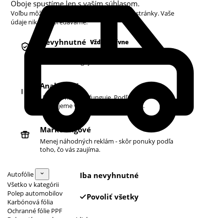
Oboje spustíme len s vaším súhlasom.
Voľbu môžete kedykoľvek zmeniť v pätičke stránky. Vaše
údaje nikdy nepredávame.
Nevyhnutné
Vždy aktívne
Košík, prihlásenie a bezpečnosť. Bez nich
obchod nefunguje.
Analytické
Ukazujú nám, čo funguje. Podľa toho
zlepšujeme vyhľadávanie aj ponuku.
Marketingové
Menej náhodných reklám - skôr ponuky podľa
toho, čo vás zaujíma.
Autofólie
Iba nevyhnutné
Všetko v kategórii
Polep automobilov
Povoliť všetky
Karbónová fólia
Ochranné fólie PPF