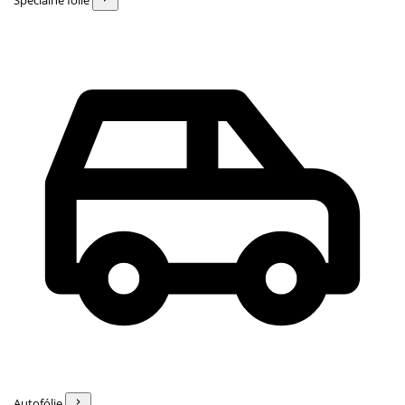
Špeciálne fólie
Autofólie