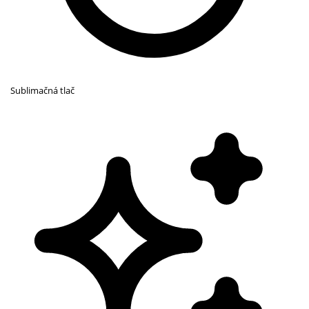
Sublimačná tlač