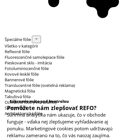
Špeciálne fólie
Všetko v kategórii
Reflexné fólie
Fluorescenčné samolepiace fólie
Pieskované sklo - imitácia
Fotoluminiscenčné fólie
Kovové lesklé fólie
Bannerové fólie
Translucentné fólie (svetelná reklama)
Magnetická fólia
Kategórie cookies
Tabuľová fólia
Súkromie máte pod kontrolou
Ochranné fólie (Anti Graffiti)
Pomôžete nám zlepšovať REFO?
Safety Vinyl
Architektonické fólie
Súhrnná analytika nám ukazuje, čo v obchode
funguje - vďaka nej zlepšujeme vyhľadávanie aj
ponuku. Marketingové cookies potom udržiavajú
reklamu zameranú na to, čo vás naozaj zaujíma.