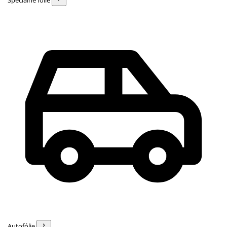
Špeciálne fólie
Autofólie