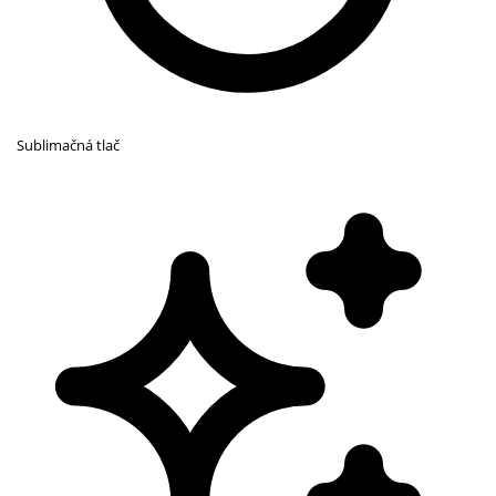
Sublimačná tlač