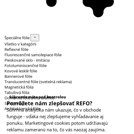
Špeciálne fólie
Všetko v kategórii
Reflexné fólie
Fluorescenčné samolepiace fólie
Pieskované sklo - imitácia
Fotoluminiscenčné fólie
Kovové lesklé fólie
Bannerové fólie
Translucentné fólie (svetelná reklama)
Magnetická fólia
Kategórie cookies
Tabuľová fólia
Súkromie máte pod kontrolou
Ochranné fólie (Anti Graffiti)
Pomôžete nám zlepšovať REFO?
Safety Vinyl
Architektonické fólie
Súhrnná analytika nám ukazuje, čo v obchode
funguje - vďaka nej zlepšujeme vyhľadávanie aj
ponuku. Marketingové cookies potom udržiavajú
reklamu zameranú na to, čo vás naozaj zaujíma.