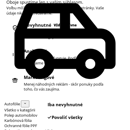
Oboje spustíme len s vaším súhlasom.
Voľbu môžete kedykoľvek zmeniť v pätičke stránky. Vaše
údaje nikdy nepredávame.
Nevyhnutné
Vždy aktívne
Košík, prihlásenie a bezpečnosť. Bez nich
obchod nefunguje.
Analytické
Ukazujú nám, čo funguje. Podľa toho
zlepšujeme vyhľadávanie aj ponuku.
Marketingové
Menej náhodných reklám - skôr ponuky podľa
toho, čo vás zaujíma.
Autofólie
Iba nevyhnutné
Všetko v kategórii
Polep automobilov
Povoliť všetky
Karbónová fólia
Ochranné fólie PPF