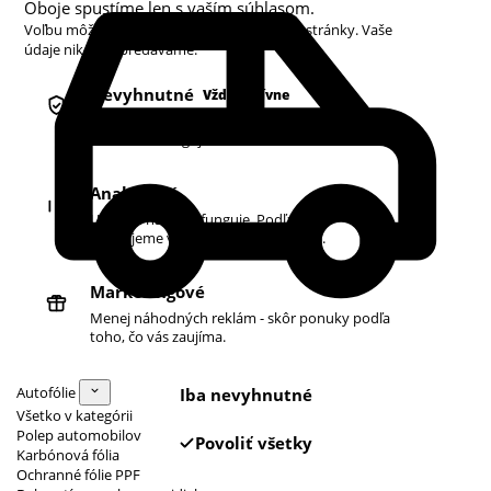
Oboje spustíme len s vaším súhlasom.
Voľbu môžete kedykoľvek zmeniť v pätičke stránky. Vaše
údaje nikdy nepredávame.
Nevyhnutné
Vždy aktívne
Košík, prihlásenie a bezpečnosť. Bez nich
obchod nefunguje.
Analytické
Ukazujú nám, čo funguje. Podľa toho
zlepšujeme vyhľadávanie aj ponuku.
Marketingové
Menej náhodných reklám - skôr ponuky podľa
toho, čo vás zaujíma.
Autofólie
Iba nevyhnutné
Všetko v kategórii
Polep automobilov
Povoliť všetky
Karbónová fólia
Ochranné fólie PPF