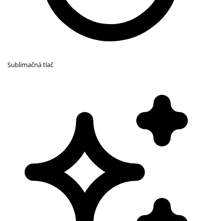
Sublimačná tlač