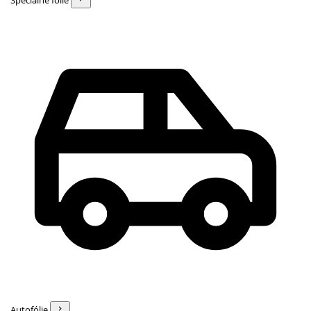
Špeciálne fólie
Autofólie