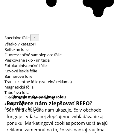
Špeciálne fólie
Všetko v kategórii
Reflexné fólie
Fluorescenčné samolepiace fólie
Pieskované sklo - imitácia
Fotoluminiscenčné fólie
Kovové lesklé fólie
Bannerové fólie
Translucentné fólie (svetelná reklama)
Magnetická fólia
Kategórie cookies
Tabuľová fólia
Súkromie máte pod kontrolou
Ochranné fólie (Anti Graffiti)
Pomôžete nám zlepšovať REFO?
Safety Vinyl
Architektonické fólie
Súhrnná analytika nám ukazuje, čo v obchode
funguje - vďaka nej zlepšujeme vyhľadávanie aj
ponuku. Marketingové cookies potom udržiavajú
reklamu zameranú na to, čo vás naozaj zaujíma.