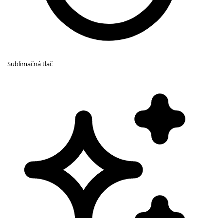
Sublimačná tlač