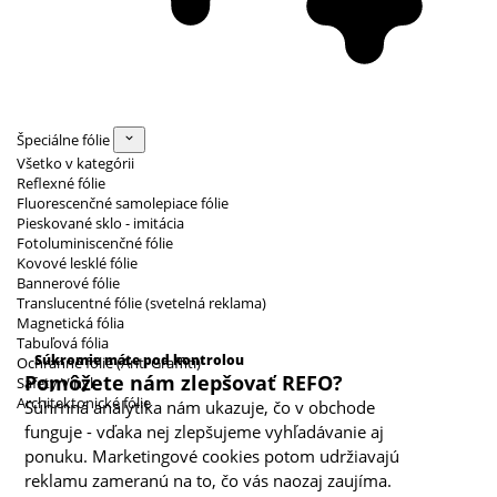
Špeciálne fólie
Všetko v kategórii
Reflexné fólie
Fluorescenčné samolepiace fólie
Pieskované sklo - imitácia
Fotoluminiscenčné fólie
Kovové lesklé fólie
Bannerové fólie
Translucentné fólie (svetelná reklama)
Magnetická fólia
Kategórie cookies
Tabuľová fólia
Súkromie máte pod kontrolou
Ochranné fólie (Anti Graffiti)
Pomôžete nám zlepšovať REFO?
Safety Vinyl
Architektonické fólie
Súhrnná analytika nám ukazuje, čo v obchode
funguje - vďaka nej zlepšujeme vyhľadávanie aj
ponuku. Marketingové cookies potom udržiavajú
reklamu zameranú na to, čo vás naozaj zaujíma.