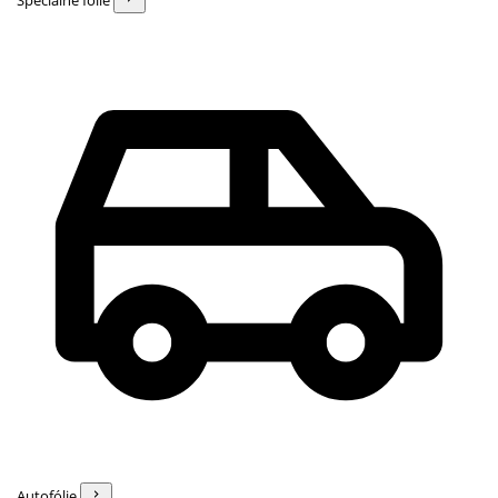
Špeciálne fólie
Autofólie