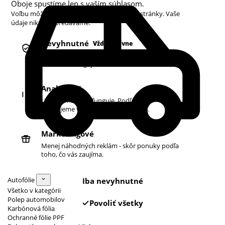
Oboje spustíme len s vaším súhlasom.
Voľbu môžete kedykoľvek zmeniť v pätičke stránky. Vaše
údaje nikdy nepredávame.
Nevyhnutné
Vždy aktívne
Košík, prihlásenie a bezpečnosť. Bez nich
obchod nefunguje.
Analytické
Ukazujú nám, čo funguje. Podľa toho
zlepšujeme vyhľadávanie aj ponuku.
Marketingové
Menej náhodných reklám - skôr ponuky podľa
toho, čo vás zaujíma.
Autofólie
Iba nevyhnutné
Všetko v kategórii
Polep automobilov
Povoliť všetky
Karbónová fólia
Ochranné fólie PPF