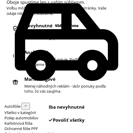
Oboje spustíme len s vaším súhlasom.
Voľbu môžete kedykoľvek zmeniť v pätičke stránky. Vaše
údaje nikdy nepredávame.
Nevyhnutné
Vždy aktívne
Košík, prihlásenie a bezpečnosť. Bez nich
obchod nefunguje.
Analytické
Ukazujú nám, čo funguje. Podľa toho
zlepšujeme vyhľadávanie aj ponuku.
Marketingové
Menej náhodných reklám - skôr ponuky podľa
toho, čo vás zaujíma.
Autofólie
Iba nevyhnutné
Všetko v kategórii
Polep automobilov
Povoliť všetky
Karbónová fólia
Ochranné fólie PPF