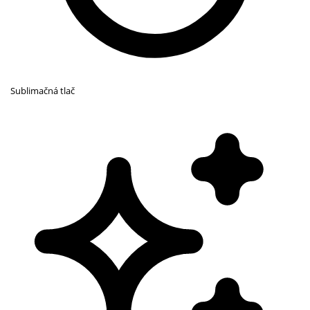
Sublimačná tlač