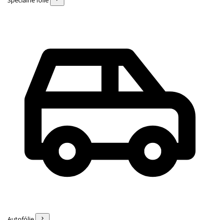
Špeciálne fólie
Autofólie