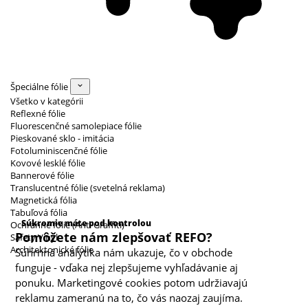
Špeciálne fólie
Všetko v kategórii
Reflexné fólie
Fluorescenčné samolepiace fólie
Pieskované sklo - imitácia
Fotoluminiscenčné fólie
Kovové lesklé fólie
Bannerové fólie
Translucentné fólie (svetelná reklama)
Magnetická fólia
Kategórie cookies
Tabuľová fólia
Súkromie máte pod kontrolou
Ochranné fólie (Anti Graffiti)
Pomôžete nám zlepšovať REFO?
Safety Vinyl
Architektonické fólie
Súhrnná analytika nám ukazuje, čo v obchode
funguje - vďaka nej zlepšujeme vyhľadávanie aj
ponuku. Marketingové cookies potom udržiavajú
reklamu zameranú na to, čo vás naozaj zaujíma.