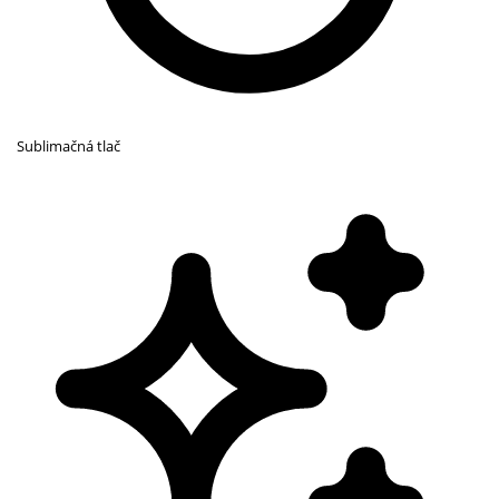
Sublimačná tlač