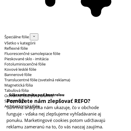
Špeciálne fólie
Všetko v kategórii
Reflexné fólie
Fluorescenčné samolepiace fólie
Pieskované sklo - imitácia
Fotoluminiscenčné fólie
Kovové lesklé fólie
Bannerové fólie
Translucentné fólie (svetelná reklama)
Magnetická fólia
Kategórie cookies
Tabuľová fólia
Súkromie máte pod kontrolou
Ochranné fólie (Anti Graffiti)
Pomôžete nám zlepšovať REFO?
Safety Vinyl
Architektonické fólie
Súhrnná analytika nám ukazuje, čo v obchode
funguje - vďaka nej zlepšujeme vyhľadávanie aj
ponuku. Marketingové cookies potom udržiavajú
reklamu zameranú na to, čo vás naozaj zaujíma.