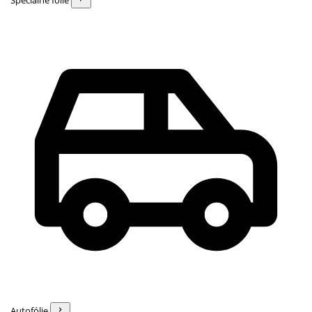
Špeciálne fólie
Autofólie