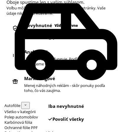
Oboje spustíme len s vaším súhlasom.
Voľbu môžete kedykoľvek zmeniť v pätičke stránky. Vaše
údaje nikdy nepredávame.
Nevyhnutné
Vždy aktívne
Košík, prihlásenie a bezpečnosť. Bez nich
obchod nefunguje.
Analytické
Ukazujú nám, čo funguje. Podľa toho
zlepšujeme vyhľadávanie aj ponuku.
Marketingové
Menej náhodných reklám - skôr ponuky podľa
toho, čo vás zaujíma.
Autofólie
Iba nevyhnutné
Všetko v kategórii
Polep automobilov
Povoliť všetky
Karbónová fólia
Ochranné fólie PPF