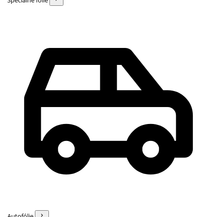
Špeciálne fólie
Autofólie