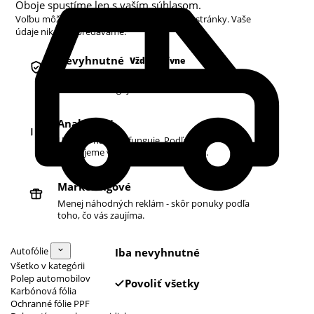
Oboje spustíme len s vaším súhlasom.
Voľbu môžete kedykoľvek zmeniť v pätičke stránky. Vaše
údaje nikdy nepredávame.
Nevyhnutné
Vždy aktívne
Košík, prihlásenie a bezpečnosť. Bez nich
obchod nefunguje.
Analytické
Ukazujú nám, čo funguje. Podľa toho
zlepšujeme vyhľadávanie aj ponuku.
Marketingové
Menej náhodných reklám - skôr ponuky podľa
toho, čo vás zaujíma.
Autofólie
Iba nevyhnutné
Všetko v kategórii
Polep automobilov
Povoliť všetky
Karbónová fólia
Ochranné fólie PPF