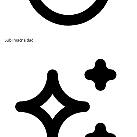
Sublimačná tlač