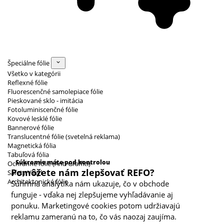
Špeciálne fólie
Všetko v kategórii
Reflexné fólie
Fluorescenčné samolepiace fólie
Pieskované sklo - imitácia
Fotoluminiscenčné fólie
Kovové lesklé fólie
Bannerové fólie
Translucentné fólie (svetelná reklama)
Magnetická fólia
Kategórie cookies
Tabuľová fólia
Súkromie máte pod kontrolou
Ochranné fólie (Anti Graffiti)
Pomôžete nám zlepšovať REFO?
Safety Vinyl
Architektonické fólie
Súhrnná analytika nám ukazuje, čo v obchode
funguje - vďaka nej zlepšujeme vyhľadávanie aj
ponuku. Marketingové cookies potom udržiavajú
reklamu zameranú na to, čo vás naozaj zaujíma.