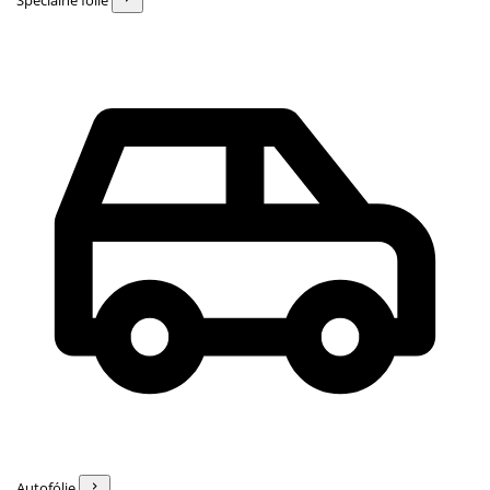
Špeciálne fólie
Autofólie