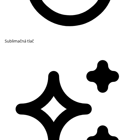
Sublimačná tlač