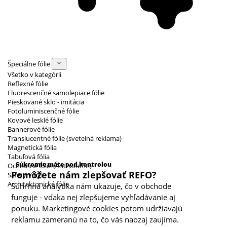
Špeciálne fólie
Všetko v kategórii
Reflexné fólie
Fluorescenčné samolepiace fólie
Pieskované sklo - imitácia
Fotoluminiscenčné fólie
Kovové lesklé fólie
Bannerové fólie
Translucentné fólie (svetelná reklama)
Magnetická fólia
Kategórie cookies
Tabuľová fólia
Súkromie máte pod kontrolou
Ochranné fólie (Anti Graffiti)
Pomôžete nám zlepšovať REFO?
Safety Vinyl
Architektonické fólie
Súhrnná analytika nám ukazuje, čo v obchode
funguje - vďaka nej zlepšujeme vyhľadávanie aj
ponuku. Marketingové cookies potom udržiavajú
reklamu zameranú na to, čo vás naozaj zaujíma.