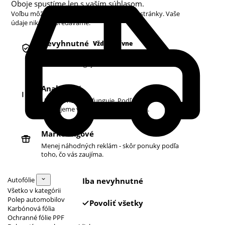
Oboje spustíme len s vaším súhlasom.
Voľbu môžete kedykoľvek zmeniť v pätičke stránky. Vaše
údaje nikdy nepredávame.
Nevyhnutné
Vždy aktívne
Košík, prihlásenie a bezpečnosť. Bez nich
obchod nefunguje.
Analytické
Ukazujú nám, čo funguje. Podľa toho
zlepšujeme vyhľadávanie aj ponuku.
Marketingové
Menej náhodných reklám - skôr ponuky podľa
toho, čo vás zaujíma.
Autofólie
Iba nevyhnutné
Všetko v kategórii
Polep automobilov
Povoliť všetky
Karbónová fólia
Ochranné fólie PPF