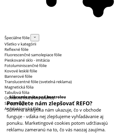
Špeciálne fólie
Všetko v kategórii
Reflexné fólie
Fluorescenčné samolepiace fólie
Pieskované sklo - imitácia
Fotoluminiscenčné fólie
Kovové lesklé fólie
Bannerové fólie
Translucentné fólie (svetelná reklama)
Magnetická fólia
Kategórie cookies
Tabuľová fólia
Súkromie máte pod kontrolou
Ochranné fólie (Anti Graffiti)
Pomôžete nám zlepšovať REFO?
Safety Vinyl
Architektonické fólie
Súhrnná analytika nám ukazuje, čo v obchode
funguje - vďaka nej zlepšujeme vyhľadávanie aj
ponuku. Marketingové cookies potom udržiavajú
reklamu zameranú na to, čo vás naozaj zaujíma.