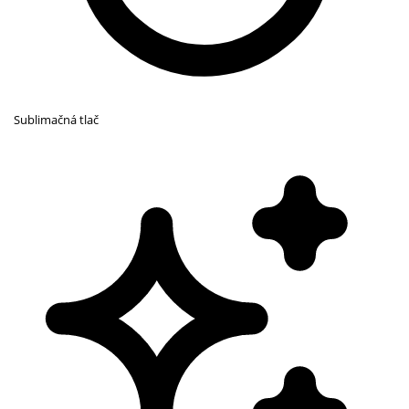
Sublimačná tlač