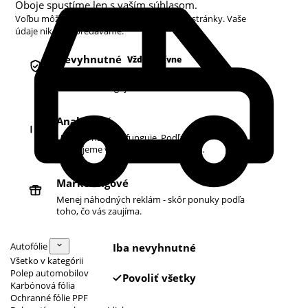
Oboje spustíme len s vaším súhlasom.
Voľbu môžete kedykoľvek zmeniť v pätičke stránky. Vaše
údaje nikdy nepredávame.
Nevyhnutné
Vždy aktívne
Košík, prihlásenie a bezpečnosť. Bez nich
obchod nefunguje.
Analytické
Ukazujú nám, čo funguje. Podľa toho
zlepšujeme vyhľadávanie aj ponuku.
Marketingové
Menej náhodných reklám - skôr ponuky podľa
toho, čo vás zaujíma.
Autofólie
Iba nevyhnutné
Všetko v kategórii
Polep automobilov
Povoliť všetky
Karbónová fólia
Ochranné fólie PPF