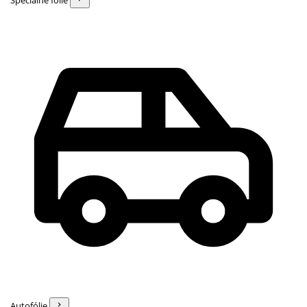
Špeciálne fólie
Autofólie