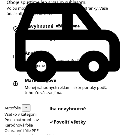
Oboje spustíme len s vaším súhlasom.
Voľbu môžete kedykoľvek zmeniť v pätičke stránky. Vaše
údaje nikdy nepredávame.
Nevyhnutné
Vždy aktívne
Košík, prihlásenie a bezpečnosť. Bez nich
obchod nefunguje.
Analytické
Ukazujú nám, čo funguje. Podľa toho
zlepšujeme vyhľadávanie aj ponuku.
Marketingové
Menej náhodných reklám - skôr ponuky podľa
toho, čo vás zaujíma.
Autofólie
Iba nevyhnutné
Všetko v kategórii
Polep automobilov
Povoliť všetky
Karbónová fólia
Ochranné fólie PPF