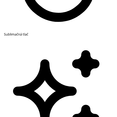
Sublimačná tlač