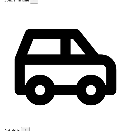
Špeciálne fólie
Autofólie