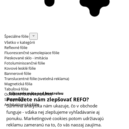
Špeciálne fólie
Všetko v kategórii
Reflexné fólie
Fluorescenčné samolepiace fólie
Pieskované sklo - imitácia
Fotoluminiscenčné fólie
Kovové lesklé fólie
Bannerové fólie
Translucentné fólie (svetelná reklama)
Magnetická fólia
Kategórie cookies
Tabuľová fólia
Súkromie máte pod kontrolou
Ochranné fólie (Anti Graffiti)
Pomôžete nám zlepšovať REFO?
Safety Vinyl
Architektonické fólie
Súhrnná analytika nám ukazuje, čo v obchode
funguje - vďaka nej zlepšujeme vyhľadávanie aj
ponuku. Marketingové cookies potom udržiavajú
reklamu zameranú na to, čo vás naozaj zaujíma.