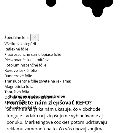
Špeciálne fólie
Všetko v kategórii
Reflexné fólie
Fluorescenčné samolepiace fólie
Pieskované sklo - imitácia
Fotoluminiscenčné fólie
Kovové lesklé fólie
Bannerové fólie
Translucentné fólie (svetelná reklama)
Magnetická fólia
Kategórie cookies
Tabuľová fólia
Súkromie máte pod kontrolou
Ochranné fólie (Anti Graffiti)
Pomôžete nám zlepšovať REFO?
Safety Vinyl
Architektonické fólie
Súhrnná analytika nám ukazuje, čo v obchode
funguje - vďaka nej zlepšujeme vyhľadávanie aj
ponuku. Marketingové cookies potom udržiavajú
reklamu zameranú na to, čo vás naozaj zaujíma.