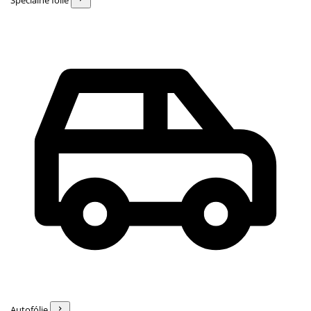
Špeciálne fólie
Autofólie