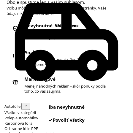
Oboje spustíme len s vaším súhlasom.
Voľbu môžete kedykoľvek zmeniť v pätičke stránky. Vaše
údaje nikdy nepredávame.
Nevyhnutné
Vždy aktívne
Košík, prihlásenie a bezpečnosť. Bez nich
obchod nefunguje.
Analytické
Ukazujú nám, čo funguje. Podľa toho
zlepšujeme vyhľadávanie aj ponuku.
Marketingové
Menej náhodných reklám - skôr ponuky podľa
toho, čo vás zaujíma.
Autofólie
Iba nevyhnutné
Všetko v kategórii
Polep automobilov
Povoliť všetky
Karbónová fólia
Ochranné fólie PPF