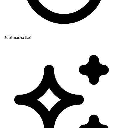
Sublimačná tlač