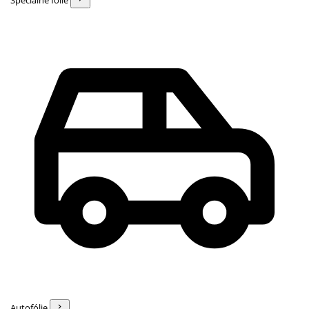
Špeciálne fólie
Autofólie