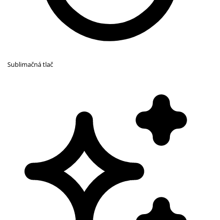
Sublimačná tlač