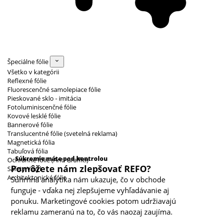
Špeciálne fólie
Všetko v kategórii
Reflexné fólie
Fluorescenčné samolepiace fólie
Pieskované sklo - imitácia
Fotoluminiscenčné fólie
Kovové lesklé fólie
Bannerové fólie
Translucentné fólie (svetelná reklama)
Magnetická fólia
Kategórie cookies
Tabuľová fólia
Súkromie máte pod kontrolou
Ochranné fólie (Anti Graffiti)
Pomôžete nám zlepšovať REFO?
Safety Vinyl
Architektonické fólie
Súhrnná analytika nám ukazuje, čo v obchode
funguje - vďaka nej zlepšujeme vyhľadávanie aj
ponuku. Marketingové cookies potom udržiavajú
reklamu zameranú na to, čo vás naozaj zaujíma.