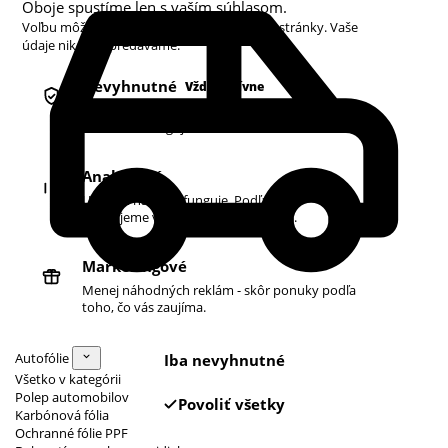
Oboje spustíme len s vaším súhlasom.
Voľbu môžete kedykoľvek zmeniť v pätičke stránky. Vaše
údaje nikdy nepredávame.
Nevyhnutné
Vždy aktívne
Košík, prihlásenie a bezpečnosť. Bez nich
obchod nefunguje.
Analytické
Ukazujú nám, čo funguje. Podľa toho
zlepšujeme vyhľadávanie aj ponuku.
Marketingové
Menej náhodných reklám - skôr ponuky podľa
toho, čo vás zaujíma.
Autofólie
Iba nevyhnutné
Všetko v kategórii
Polep automobilov
Povoliť všetky
Karbónová fólia
Ochranné fólie PPF