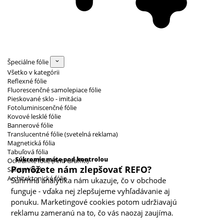
Špeciálne fólie
Všetko v kategórii
Reflexné fólie
Fluorescenčné samolepiace fólie
Pieskované sklo - imitácia
Fotoluminiscenčné fólie
Kovové lesklé fólie
Bannerové fólie
Translucentné fólie (svetelná reklama)
Magnetická fólia
Kategórie cookies
Tabuľová fólia
Súkromie máte pod kontrolou
Ochranné fólie (Anti Graffiti)
Pomôžete nám zlepšovať REFO?
Safety Vinyl
Architektonické fólie
Súhrnná analytika nám ukazuje, čo v obchode
funguje - vďaka nej zlepšujeme vyhľadávanie aj
ponuku. Marketingové cookies potom udržiavajú
reklamu zameranú na to, čo vás naozaj zaujíma.