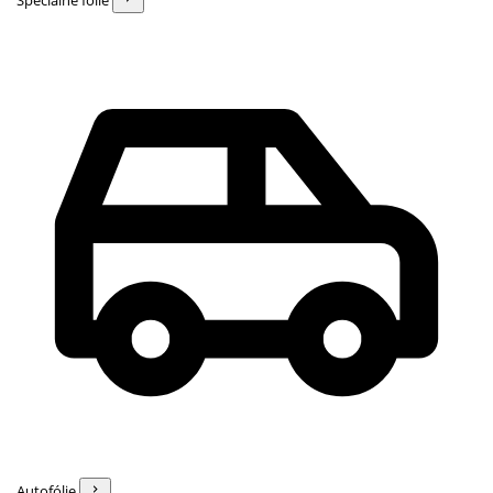
Špeciálne fólie
Autofólie