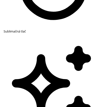
Sublimačná tlač