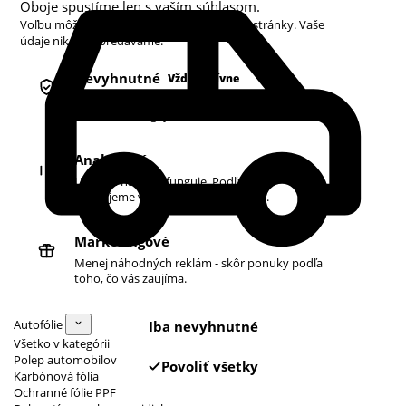
Oboje spustíme len s vaším súhlasom.
Voľbu môžete kedykoľvek zmeniť v pätičke stránky. Vaše
údaje nikdy nepredávame.
Nevyhnutné
Vždy aktívne
Košík, prihlásenie a bezpečnosť. Bez nich
obchod nefunguje.
Analytické
Ukazujú nám, čo funguje. Podľa toho
zlepšujeme vyhľadávanie aj ponuku.
Marketingové
Menej náhodných reklám - skôr ponuky podľa
toho, čo vás zaujíma.
Autofólie
Iba nevyhnutné
Všetko v kategórii
Polep automobilov
Povoliť všetky
Karbónová fólia
Ochranné fólie PPF