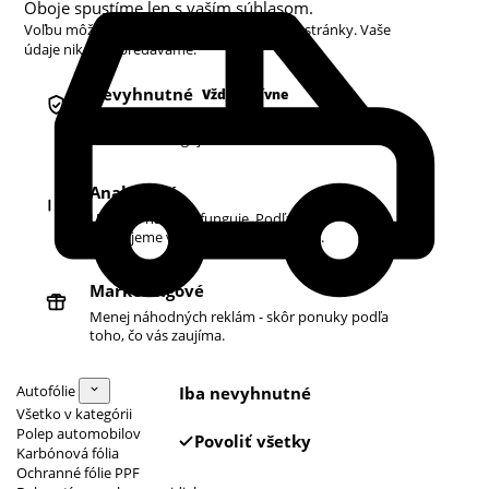
Oboje spustíme len s vaším súhlasom.
Voľbu môžete kedykoľvek zmeniť v pätičke stránky. Vaše
údaje nikdy nepredávame.
Nevyhnutné
Vždy aktívne
Košík, prihlásenie a bezpečnosť. Bez nich
obchod nefunguje.
Analytické
Ukazujú nám, čo funguje. Podľa toho
zlepšujeme vyhľadávanie aj ponuku.
Marketingové
Menej náhodných reklám - skôr ponuky podľa
toho, čo vás zaujíma.
Autofólie
Iba nevyhnutné
Všetko v kategórii
Polep automobilov
Povoliť všetky
Karbónová fólia
Ochranné fólie PPF