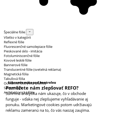
Špeciálne fólie
Všetko v kategórii
Reflexné fólie
Fluorescenčné samolepiace fólie
Pieskované sklo - imitácia
Fotoluminiscenčné fólie
Kovové lesklé fólie
Bannerové fólie
Translucentné fólie (svetelná reklama)
Magnetická fólia
Kategórie cookies
Tabuľová fólia
Súkromie máte pod kontrolou
Ochranné fólie (Anti Graffiti)
Pomôžete nám zlepšovať REFO?
Safety Vinyl
Architektonické fólie
Súhrnná analytika nám ukazuje, čo v obchode
funguje - vďaka nej zlepšujeme vyhľadávanie aj
ponuku. Marketingové cookies potom udržiavajú
reklamu zameranú na to, čo vás naozaj zaujíma.