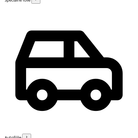
Špeciálne fólie
Autofólie