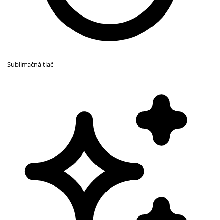
Sublimačná tlač